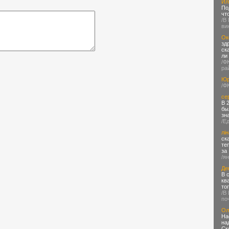
Ил
По
чт
/В
ви
Ок
зд
ск
ли
/Ф
ра
Юр
/Ф
се
В 
бы
зн
/Е
лін
ск
те
за
/я
Де
В 
кв
то
/В
по
Ол
На
на
Ск