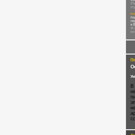
/П
от
вл
по
ге
и 
/В
по
По
О
Ум
В
н
п
э
н
а
с