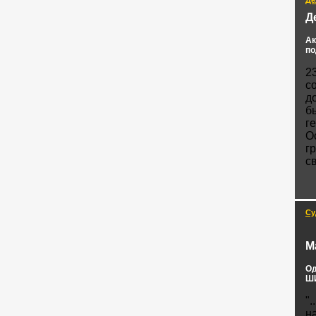
Де
Д
Ак
по
2
с
д
б
г
О
г
с
Су
М
Од
ШИ
".
н