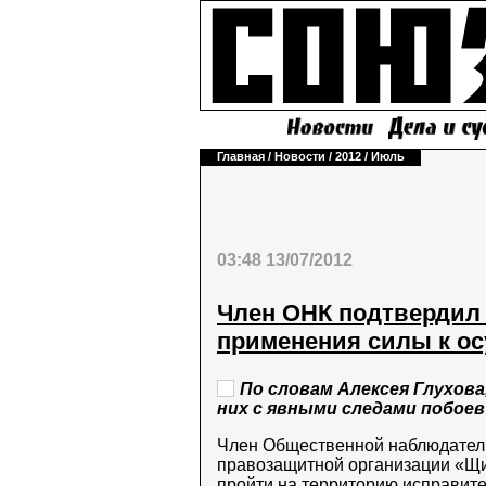
Главная
/
Новости
/
2012
/
Июль
03:48 13/07/2012
Член ОНК подтвердил 
применения силы к о
По словам Алексея Глухова
них с явными следами побоев
Член Общественной наблюдатель
правозащитной организации «Щит
пройти на территорию исправит