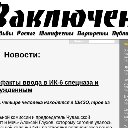
Поиск:
По
В 
Новости:
по
за
/И
Пр
на
/И
Го
факты ввода в ИК-6 спецназа и
уг
пр
сужденным
/И
В 
Вл
, четыре человека находятся в ШИЗО, трое из
/И
Со
по
да
ной комиссии и председатель Чувашской
/И
 и Меч» Алексей Глухов, которому сегодня удалось
Ос
ельной колонии №6, подтвердил появившуюся ранее