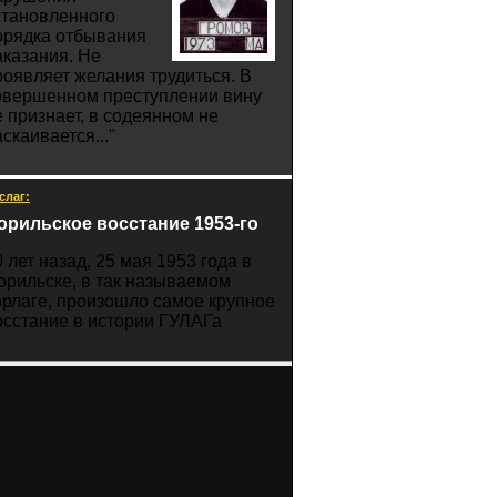
становленного
орядка отбывания
аказания. Не
роявляет желания трудиться. В
овершенном преступлении вину
е признает, в содеянном не
скаивается..."
слаг:
орильское восстание 1953-го
0 лет назад, 25 мая 1953 года в
орильске, в так называемом
орлаге, произошло самое крупное
осстание в истории ГУЛАГа