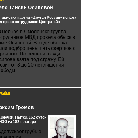
ла:
ело Таисии Осиповой
тивистка партии «Другая Россия» попала
д пресс сотрудников Центра «Э»
3 ноября в Смоленске группа
отрудников МВД провела обыск в
оме Осиповой. В ходе обыска
ыли подброшены пять свертков с
ероином. По решению суда
сипова взята под стражу. Ей
розит от 8 до 20 лет лишения
вободы
дьбы:
аксим Громов
иночки. Пытки. 162 суток
ЗО из 182 в лагере
..допускает грубые
арушения