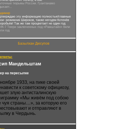
ыточные тюрьмы России. Гуантанамо
дыхает...
адимир
дтверждаю эту информацию полностью!главные
рои- режимник Широков, также негодяи Котенёв
Воробьёв! Так же там процветает не один год
 ИК-7 Твери заключенных под «Рамштайн» били
чти год
Базылхан Дюсупов
ртреты:
сип Мандельштам
ер на пересылке
 ноябре 1933, на пике своей
енависти к советскому официозу,
ишет злую антисталинскую
пиграмму «Мы живём под собою
е чуя страны…», за которую его
рестовывают и отправляют в
сылку в Чердынь.