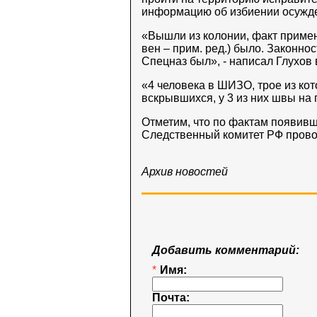
информацию об избиении осужд
«Вышли из колонии, факт примен
вен – прим. ред.) было. Законн
Спецназ был», - написал Глухов
«4 человека в ШИЗО, трое из кот
вскрывшихся, у 3 из них швы на 
Отметим, что по фактам появив
Следственный комитет РФ пров
Архив новостей
Добавить комментарий:
*
Имя:
Почта: