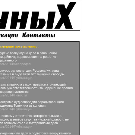
следние поступления:
Курске возбуждено дело в отношении
лицейских, подвесивших на решетке
держанного
юль
/2014
/Беспредел
окурор запросил для Руслана Кутаева
казания в виде пяти лет лишения свободы
юль
/2014
/Публикации
сдума приняла закон, предусматривающий
оловную ответственность за нарушение правил
оведения митингов
юль
/2014
/Новости
Костроме суд освободил парализованного
адимира Топехина из колонии
юль
/2014
/Публикации
чинскому строителю, которого пытали в
лиции, а теперь судят за «ложный донос», не
ют ознакомиться с материалами дела
юль
/2014
/Публикации
ужденный по делу о подготовке вооруженного