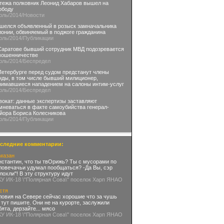
тежа полковник Леонид Хабаров вышел на
ободу
юль
/2014
/Новости
шелся объявленный в розыск замначальника
лонии, обвиняемый в поджоге гражданина
юль
/2014
/Публикации
Саратове бывший сотрудник МВД подозревается
мошенничестве
юль
/2014
/Беспредел
Петербурге перед судом предстанут члены
нды, в том числе бывший милиционер,
нимавшиеся нападением на салоны интим-услуг
юль
/2014
/Беспредел
вокат: данные экспертизы заставляют
мневаться в факте самоубийства генерал-
йора Бориса Колесникова
юль
/2014
/Публикации
следние комментарии:
мазан
нстантин, что ты твОрижь? Ты с мусорами по
ловечачьи удумал пообщаться? -Да Вы, сэр
глохли"! В эту структуру идут
КУ ИК-18 \"Полярная Сова\" поселок Харп ЯНАО
стя
ловия на Севере сейчас хорошие что за чушь
 тут пишите. Они не на курорте, заслужили
бята, дерзайте... мясо
КУ ИК-18 \"Полярная Сова\" поселок Харп ЯНАО