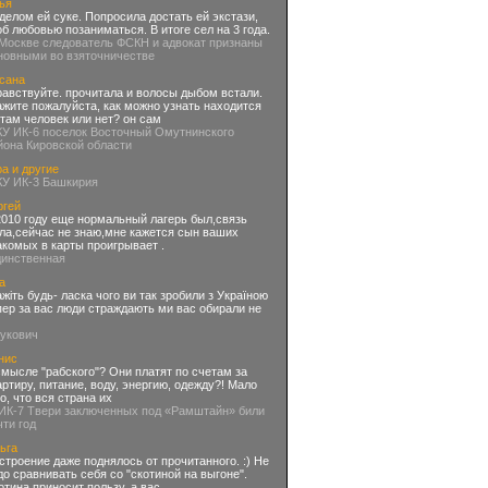
ья
делом ей суке. Попросила достать ей экстази,
об любовью позаниматься. В итоге сел на 3 года.
 Москве следователь ФСКН и адвокат признаны
новными во взяточничестве
сана
равствуйте. прочитала и волосы дыбом встали.
ажите пожалуйста, как можно узнать находится
 там человек или нет? он сам
КУ ИК-6 поселок Восточный Омутнинского
йона Кировской области
а и другие
КУ ИК-3 Башкирия
ргей
2010 году еще нормальный лагерь был,связь
ла,сейчас не знаю,мне кажется сын ваших
акомых в карты проигрывает .
динственная
а
ажіть будь- ласка чого ви так зробили з Україною
пер за вас люди страждають ми вас обирали не
нукович
нис
смысле "рабского"? Они платят по счетам за
артиру, питание, воду, энергию, одежду?! Мало
го, что вся страна их
 ИК-7 Твери заключенных под «Рамштайн» били
чти год
ьга
строение даже поднялось от прочитанного. :) Не
до сравнивать себя со "скотиной на выгоне".
отина приносит пользу, а вас