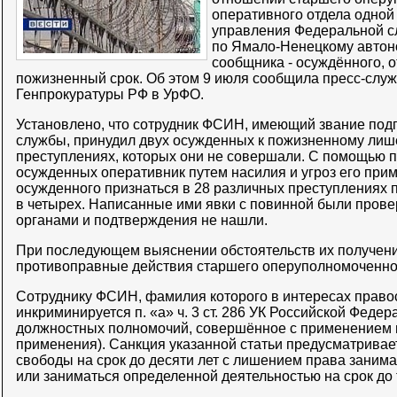
оперативного отдела одной
управления Федеральной с
по Ямало-Ненецкому автоно
сообщника - осуждённого, 
пожизненный срок. Об этом 9 июля сообщила пресс-слу
Генпрокуратуры РФ в УрФО.
Установлено, что сотрудник ФСИН, имеющий звание под
службы, принудил двух осужденных к пожизненному лиш
преступлениях, которых они не совершали. С помощью 
осужденных оперативник путем насилия и угроз его при
осужденного признаться в 28 различных преступлениях п
в четырех. Написанные ими явки с повинной были пров
органами и подтверждения не нашли.
При последующем выяснении обстоятельств их получен
противоправные действия старшего оперуполномоченно
Сотруднику ФСИН, фамилия которого в интересах правос
инкриминируется п. «а» ч. 3 ст. 286 УК Российской Фед
должностных полномочий, совершённое с применением н
применения). Санкция указанной статьи предусматривае
свободы на срок до десяти лет с лишением права заним
или заниматься определенной деятельностью на срок до т