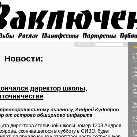
Поиск:
По
В 
Новости:
Вл
/И
Со
по
да
/И
Ос
ончался директор школы,
мя
св
яточничестве
/И
На
ко
 предварительному диагнозу, Андрей Кудояров
/И
ер от острого обширного инфаркта
В 
в 
/И
ита директора столичной школы номер 1308 Андрея
оярова, скончавшегося в субботу в СИЗО, будет
В 
ба
иваться привлечения к ответственности сотрудников