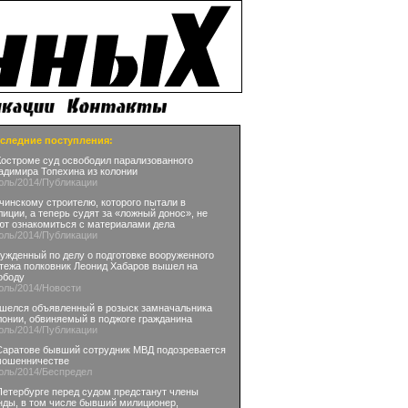
следние поступления:
Костроме суд освободил парализованного
адимира Топехина из колонии
юль
/2014
/Публикации
чинскому строителю, которого пытали в
лиции, а теперь судят за «ложный донос», не
ют ознакомиться с материалами дела
юль
/2014
/Публикации
ужденный по делу о подготовке вооруженного
тежа полковник Леонид Хабаров вышел на
ободу
юль
/2014
/Новости
шелся объявленный в розыск замначальника
лонии, обвиняемый в поджоге гражданина
юль
/2014
/Публикации
Саратове бывший сотрудник МВД подозревается
мошенничестве
юль
/2014
/Беспредел
Петербурге перед судом предстанут члены
нды, в том числе бывший милиционер,