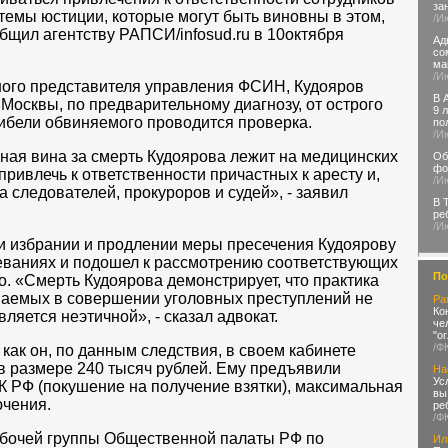
за
темы юстиции, которые могут быть виновны в этом,
/И
бщил агентству РАПСИ/infosud.ru в 10октября
Ад
со
ма
/И
ого представителя управления ФСИН, Кудояров
В 
Москвы, по предварительному диагнозу, от острого
9 
ибели обвиняемого проводится проверка.
по
/И
ная вина за смерть Кудоярова лежит на медицинских
Об
фо
 привлечь к ответственности причастных к аресту и,
/И
 следователей, прокуроров и судей», - заявил
В 
ре
/И
ри избрании и продлении меры пресечения Кудоярову
леваниях и подошел к рассмотрению соответствующих
По
. «Смерть Кудоярова демонстрирует, что практика
ваемых в совершении уголовных преступлений не
Ра
Ко
ляется неэтичной», - сказал адвокат.
че
"о
/Ф
как он, по данным следствия, в своем кабинете
 в размере 240 тысяч рублей. Ему предъявили
На
Ус
УК РФ (покушение на получение взятки), максимальная
вы
ючения.
ре
/Ф
абочей группы Общественной палаты РФ по
Ил