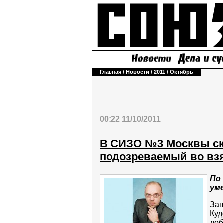
Главная
/
Новости
/
2011
/
Октябрь
00:22 11/10/2011
В СИЗО №3 Москвы ск
подозреваемый во вз
По
ум
Защ
Куд
доб