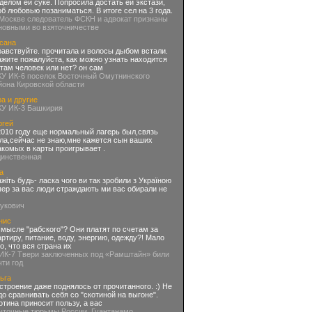
делом ей суке. Попросила достать ей экстази,
об любовью позаниматься. В итоге сел на 3 года.
 Москве следователь ФСКН и адвокат признаны
новными во взяточничестве
сана
равствуйте. прочитала и волосы дыбом встали.
ажите пожалуйста, как можно узнать находится
 там человек или нет? он сам
КУ ИК-6 поселок Восточный Омутнинского
йона Кировской области
а и другие
КУ ИК-3 Башкирия
ргей
2010 году еще нормальный лагерь был,связь
ла,сейчас не знаю,мне кажется сын ваших
акомых в карты проигрывает .
динственная
а
ажіть будь- ласка чого ви так зробили з Україною
пер за вас люди страждають ми вас обирали не
нукович
нис
смысле "рабского"? Они платят по счетам за
артиру, питание, воду, энергию, одежду?! Мало
го, что вся страна их
 ИК-7 Твери заключенных под «Рамштайн» били
чти год
ьга
строение даже поднялось от прочитанного. :) Не
до сравнивать себя со "скотиной на выгоне".
отина приносит пользу, а вас
ыточные тюрьмы России. Гуантанамо