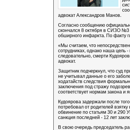
сис
соо
адвокат Александров Манов.
Согласно сообщению официальн
скончался 8 октября в СИЗО №3 
обширного инфаркта. По факту г
«Мы считаем, что непосредствен
сотрудниках, однако наша цель -
следовательно, смерти Кудоярова
адвокат.
Защитник подчеркнул, что суд п
не учитывал данные о его забо
ходатайств следствия формально
заключения под стражу подозре
соответствует нормам закона и яв
Кудоярова задержали после того 
потребовал от родителей взятку
обвинение по статьям 30 и 290 
санкция последней - 12 лет закл
В свою очередь председатель р