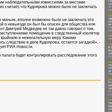
По
ми наблюдательными комиссиями за местами
чт
 считает, что Кудоярова можно было не заключать
/В
ви
Ок
зд
е маньяк, вполне возможно было не заключать его
ск
кой о невыезде он был бы опасен для общества или
ли
/Ф
нт Дмитрий Медведев не так давно говорил о том,
ра
 преступлениями помещение в следственный изолятор
Юр
 крайнюю и нежелательную меру. Какими
/Ф
ь следствие в деле Кудоярова, остается загадкой», -
се
рует РИА Новости.
В 
бы
зн
 палата будет контролировать расследование этого
/Е
лін
ск
те
за
/я
Де
В 
кв
то
/В
по
Ол
На
на
Ск
/П