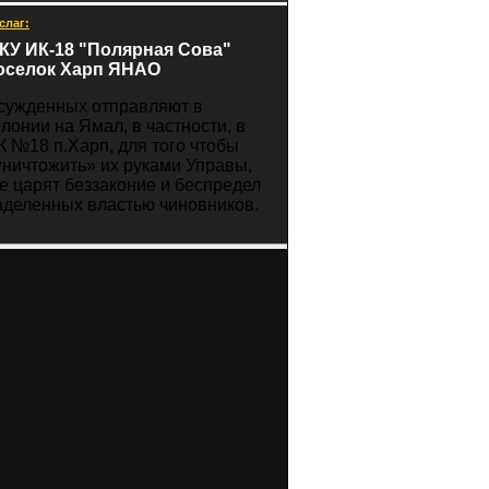
слаг:
КУ ИК-18 "Полярная Сова"
оселок Харп ЯНАО
сужденных отправляют в
олонии на Ямал, в частности, в
К №18 п.Харп, для того чтобы
уничтожить» их руками Управы,
де царят беззаконие и беспредел
аделенных властью чиновников.