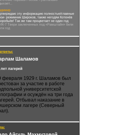
дыхает...
адимир
дтверждаю эту информацию полностью!главные
рои- режимник Широков, также негодяи Котенёв
Воробьёв! Так же там процветает не один год
 ИК-7 Твери заключенных под «Рамштайн» били
чти год
ртреты:
арлам Шаламов
 лет лагерей
9 февраля 1929 г. Шаламов был
рестован за участие в работе
одпольной университетской
ипографии и осуждён на три года
агерей. Отбывал наказание в
ишерском лагере (Северный
ал).
ла:
ело Айгуль Махмутовой