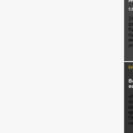
5,
2
р
К
п
м
у
Су
В
в
«
н
к
к
О
г