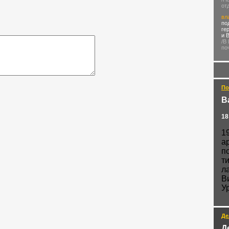
от
вл
по
ге
и 
/В
по
По
В
18
1
а
п
т
л
В
Ур
Де
Д