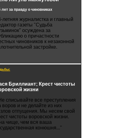
5 лет за правду о чиновниках
4-летняя журналистка и главный
едактор газеты "Судьба
узьминок" осуждена за
убликацию о причастности
естных чиновников к незаконной
плотнительной застройке.
дьбы:
ася Бриллиант; Крест чистоты
оровской жизни
Не списывайте все преступления
а воров и не делайте из них
озлов отпущения. Мы несем свой
рест чистоты воровской жизни.
на чище, чем вся ваша
осударственная конюшня..."