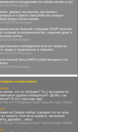
нимавшиеся нападением на салоны интим-услуг
юль
/2014
/Беспредел
вокат: данные экспертизы заставляют
мневаться в факте самоубийства генерал-
йора Бориса Колесникова
юль
/2014
/Публикации
Архангельске бывший сотрудник ОБЭП получил
лет колонии за мошенничество, хищение денег и
лучение взятки
юль
/2014
/Беспредел
щественные наблюдатели получат право на
то, видео и аудиозапись в тюрьмах
юль
/2014
/Публикации
Туле пьяный боец ОМОН избил женщину и ее
бенка
юль
/2014
/Беспредел
следние комментарии:
мазан
нстантин, что ты твОрижь? Ты с мусорами по
ловечачьи удумал пообщаться? -Да Вы, сэр
глохли"! В эту структуру идут
КУ ИК-18 \"Полярная Сова\" поселок Харп ЯНАО
стя
ловия на Севере сейчас хорошие что за чушь
 тут пишите. Они не на курорте, заслужили
бята, дерзайте... мясо
КУ ИК-18 \"Полярная Сова\" поселок Харп ЯНАО
ья