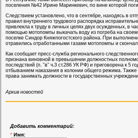
поселения №42 Ирине Маринкевич, по вине которой пог
Следствием установлено, что в сентябре, находясь в отп
правил внутреннего трудового распорядка исправитель
привлекла к труду в личных целях двух осужденных, в ча
помощью мотопомпы выкачать воду из погреба на своем 
поселке Синдор Княжпогостского района. При выполнен
отравились отработанными газами мотопомпы и скончали
Как сообщает пресс-служба регионального следственно
признана виновной в превышении должностных полномо
последствий (п. "в" ч.3 ст.286 УК РФ) и приговорена к 5
отбыванием наказания в колонии общего режима. Также 
права занимать должности в государственных учреждени
Архив новостей
Добавить комментарий:
*
Имя: