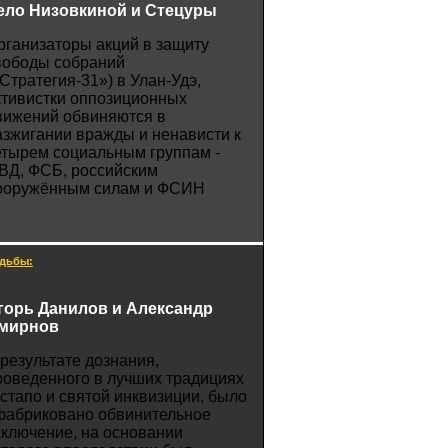
ело Низовкиной и Стецуры
рганизаторы акций в защиту
вободы собраний
«Стратегия-31») в Улан-Удэ,
ктивистки оппозиционных
вижений обвиняются в
азжигании вражды и ненависти к
етырем социальным группам -
ВД, ФСБ, российским
ооружённым силам и ФСИН
дьбы:
горь Данилов и Александр
мирнов
 результате дознания,
роведенного в лучших традициях
естапо и святой инквизиции, было
фабриковано обвинительное
аключение, на основании