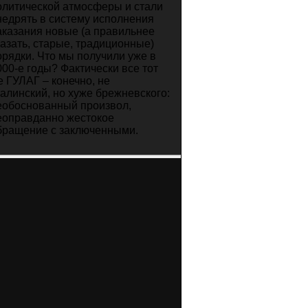
олитической атмосферы и стали
недрять в систему исполнения
аказания новые (а правильнее
казать, старые, традиционные)
орядки. Что мы получили уже в
000-е годы? Фактически все тот
е ГУЛАГ – конечно, не
талинский, но хуже брежневского:
еобоснованный произвол,
еоправданно жестокое
бращение с заключенными.