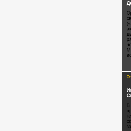
Д
О
с
(
а
д
р
ч
М
в
Су
И
С
В
п
г
с
з