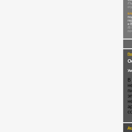
/П
от
вл
по
ге
и 
/В
по
По
О
Ум
В
н
п
э
н
а
с
Де