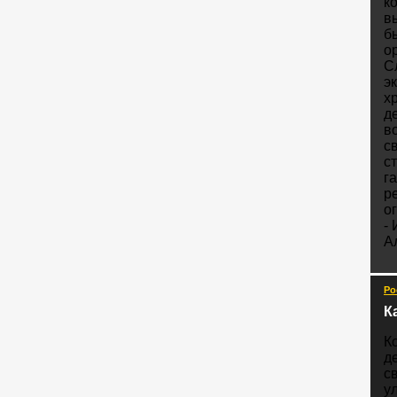
к
в
б
о
С
э
х
д
в
с
с
га
р
о
-
А
Ро
К
К
д
с
у