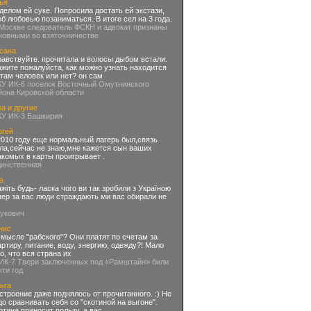
ья
делом ей суке. Попросила достать ей экстази,
об любовью позаниматься. В итоге сел на 3 года.
 Москве следователь ФСКН и адвокат признаны
новными во взяточничестве
сана
равствуйте. прочитала и волосы дыбом встали.
ажите пожалуйста, как можно узнать находится
 там человек или нет? он сам
КУ ИК-6 поселок Восточный Омутнинского
йона Кировской области
а и другие
КУ ИК-3 Башкирия
ргей
2010 году еще нормальный лагерь был,связь
ла,сейчас не знаю,мне кажется сын ваших
акомых в карты проигрывает .
динственная
а
ажіть будь- ласка чого ви так зробили з Україною
пер за вас люди страждають ми вас обирали не
нукович
нис
смысле "рабского"? Они платят по счетам за
артиру, питание, воду, энергию, одежду?! Мало
го, что вся страна их
 ИК-7 Твери заключенных под «Рамштайн» били
чти год
ьга
строение даже поднялось от прочитанного. :) Не
до сравнивать себя со "скотиной на выгоне".
отина приносит пользу, а вас