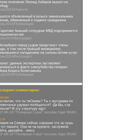
тежа полковник Леонид Хабаров вышел на
ободу
юль
/2014
/Новости
шелся объявленный в розыск замначальника
лонии, обвиняемый в поджоге гражданина
юль
/2014
/Публикации
Саратове бывший сотрудник МВД подозревается
мошенничестве
юль
/2014
/Беспредел
Петербурге перед судом предстанут члены
нды, в том числе бывший милиционер,
нимавшиеся нападением на салоны интим-услуг
юль
/2014
/Беспредел
вокат: данные экспертизы заставляют
мневаться в факте самоубийства генерал-
йора Бориса Колесникова
юль
/2014
/Публикации
следние комментарии:
мазан
нстантин, что ты твОрижь? Ты с мусорами по
ловечачьи удумал пообщаться? -Да Вы, сэр
глохли"! В эту структуру идут
КУ ИК-18 \"Полярная Сова\" поселок Харп ЯНАО
стя
ловия на Севере сейчас хорошие что за чушь
 тут пишите. Они не на курорте, заслужили
бята, дерзайте... мясо
КУ ИК-18 \"Полярная Сова\" поселок Харп ЯНАО