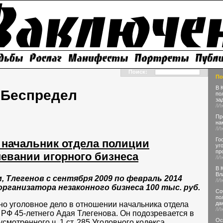
Поиск:
По
В 
Беспредел
по
за
/И
Пр
на
/И
Го
 начальник отдела полиции
уг
пр
евании игорного бизнеса
/И
В 
Вл
Тлегенов с сентября 2009 по февраль 2014
/И
организатора незаконного бизнеса 100 тыс. руб.
Со
по
да
о уголовное дело в отношении начальника отдела
/И
РФ 45-летнего Адая Тлегенова. Он подозревается в
Ос
мотренного ч. 1 ст. 285 Уголовного кодекса