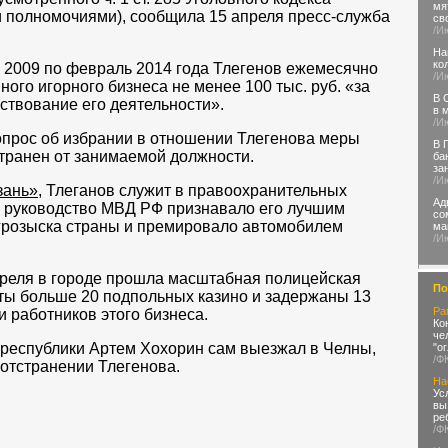
мя
 полномочиями), сообщила 15 апреля пресс-служба
св
/И
На
ко
я 2009 по февраль 2014 года Тлегенов ежемесячно
/И
ного игорного бизнеса не менее 100 тыс. руб. «за
В 
ствование его деятельности».
в 
/И
опрос об избрании в отношении Тлегенова меры
В 
транен от занимаемой должности.
ба
за
/И
зань»
, Тлеганов служит в правоохранительных
Ад
оду руководство МВД РФ признавало его лучшим
со
грозыска страны и премировало автомобилем
ма
/И
апреля в городе прошла масштабная полицейская
По
ты больше 20 подпольных казино и задержаны 13
Ра
 работников этого бизнеса.
Ко
че
республики Артем Хохорин сам выезжал в Челны,
"о
/Ф
 отстранении Тлегенова.
На
Ус
вы
ре
/Ф