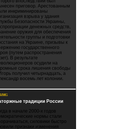
оторого впоследствии был
ынесен приговор. Арестованным
ыли инкриминированы
рганизация взрыва у здания
лужбы Безопасности Украины,
кспроприации денежных средств,
ранение оружия для обеспечения
еятельности группы и подготовки
осстания на Украине, призывы к
вержению государственного
троя (путем распространения
зет). В результате
еволюционеров осудили на
громные срока лишения свободы
 Игорь получил четырнадцать, а
лександр восемь лет колонии.
слаг:
аторжные традиции России
огда в начале 2000-х годов
емократические нормы стали
ворачиваться, силовики быстро
ловили признаки изменения