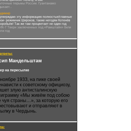
ыточные тюрьмы России. Гуантанамо
дыхает...
адимир
дтверждаю эту информацию полностью!главные
рои- режимник Широков, также негодяи Котенёв
Воробьёв! Так же там процветает не один год
 ИК-7 Твери заключенных под «Рамштайн» били
чти год
ртреты:
сип Мандельштам
ер на пересылке
 ноябре 1933, на пике своей
енависти к советскому официозу,
ишет злую антисталинскую
пиграмму «Мы живём под собою
е чуя страны…», за которую его
рестовывают и отправляют в
сылку в Чердынь.
ла: