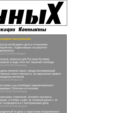
следние поступления:
Курске возбуждено дело в отношении
лицейских, подвесивших на решетке
держанного
юль
/2014
/Беспредел
окурор запросил для Руслана Кутаева
казания в виде пяти лет лишения свободы
юль
/2014
/Публикации
сдума приняла закон, предусматривающий
оловную ответственность за нарушение правил
оведения митингов
юль
/2014
/Новости
Костроме суд освободил парализованного
адимира Топехина из колонии
юль
/2014
/Публикации
чинскому строителю, которого пытали в
лиции, а теперь судят за «ложный донос», не
ют ознакомиться с материалами дела
юль
/2014
/Публикации
ужденный по делу о подготовке вооруженного