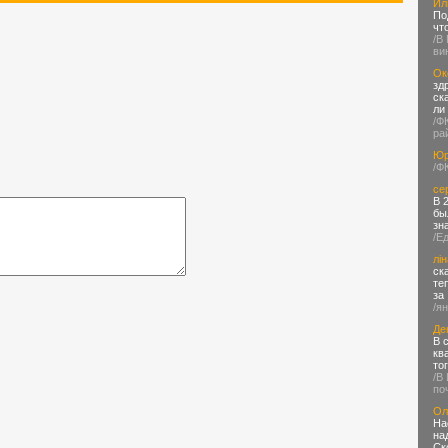
Ил
По
чт
/В
ви
Ок
зд
ск
ли
/Ф
ра
Юр
/Ф
се
В 
бы
зн
/Е
лін
ск
те
за
/я
Де
В 
кв
то
/В
по
Ол
На
на
Ск