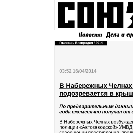
Главная
/
Беспредел
/
2014
03:52 16/04/2014
В Набережных Челнах
подозревается в крыш
По предварительным данным, 
года ежемесячно получал от 
В Набережных Челнах возбужден
полиции «Автозаводской» УМВД 
совершении преступления, предус