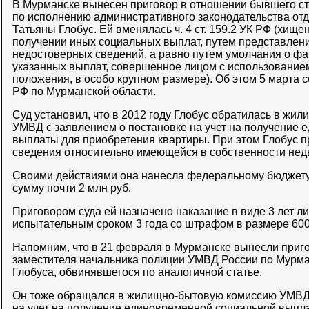
В Мурманске вынесен приговор в отношении бывшего ст
по исполнению административного законодательства о
Татьяны Глобус. Ей вменялась ч. 4 ст. 159.2 УК РФ (хищ
получении иных социальных выплат, путем представлен
недостоверных сведений, а равно путем умолчания о фа
указанных выплат, совершенное лицом с использование
положения, в особо крупном размере). Об этом 5 марта
РФ по Мурманской области.
Суд установил, что в 2012 году Глобус обратилась в ж
УМВД с заявлением о постановке на учет на получение
выплаты для приобретения квартиры. При этом Глобус 
сведения относительно имеющейся в собственности нед
Своими действиями она нанесла федеральному бюджет
сумму почти 2 млн руб.
Приговором суда ей назначено наказание в виде 3 лет 
испытательным сроком 3 года со штрафом в размере 600 
Напомним, что в 21 февраля в Мурманске вынесли приг
заместителя начальника полиции УМВД России по Мурм
Глобуса, обвинявшегося по аналогичной статье.
Он тоже обращался в жилищно-бытовую комиссию УМВД 
на учет на получение единовременной социальной выпл