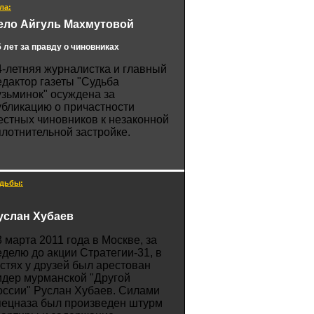
ла:
ело Айгуль Махмутовой
5 лет за правду о чиновниках
4-летняя журналистка и главный
едактор газеты "Судьба
узьминок" осуждена за
убликацию о причастности
естных чиновников к незаконной
плотнительной застройке.
дьбы:
услан Хубаев
3 марта 2011 года в Москве, за
еделю до акции Стратегии-31, в
остях у друзей был арестован
идер мурманской "Другой
оссии" Руслан Хубаев. Силами
пецназа был произведен штурм