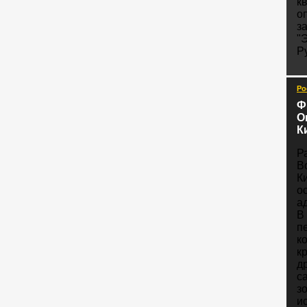
к
о
з
"
Р
Ро
Ф
О
К
Р
В
К
о
а
В
п
к
к
д
с
з
и