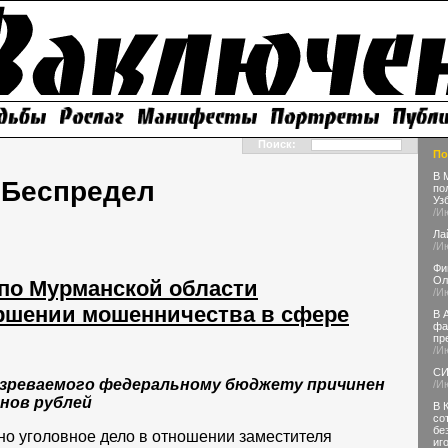
Поиск:
По
В 
Беспредел
по
Уз
/И
Ла
/И
Фи
Ол
по Мурманской области
/И
ершении мошенничества в сфере
В 
фа
пр
/И
СИ
озреваемого федеральному бюджету причинен
/И
онов рублей
В 
со
бе
но уголовное дело в отношении заместителя
иг