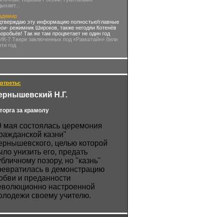
дыхает...
адимир
дтверждаю эту информацию полностью!главные
рои- режимник Широков, также негодяи Котенёв
Воробьёв! Так же там процветает не один год
 ИК-7 Твери заключенных под «Рамштайн» били
чти год
ртреты:
ернышевский Н.Г.
торга за крамолу
9 мая состоялась церемония
гражданской казни"
ернышевского, целью которой
ыло унизить его, предать
убличному позору, но "казнь"
ревратилась в демонстрацию
юбви и преданности
еволюционно настроенной
олодежи своему учителю.