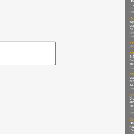
По
чт
/В
ви
Ок
зд
ск
ли
/Ф
ра
Юр
/Ф
се
В 
бы
зн
/Е
лін
ск
те
за
/я
Де
В 
кв
то
/В
по
Ол
На
на
Ск
/П