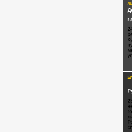
Де
Д
5,
2
р
К
п
м
у
Су
Р
2
н
г
л
Р
с