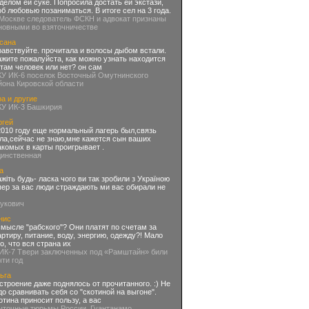
делом ей суке. Попросила достать ей экстази,
об любовью позаниматься. В итоге сел на 3 года.
 Москве следователь ФСКН и адвокат признаны
новными во взяточничестве
сана
равствуйте. прочитала и волосы дыбом встали.
ажите пожалуйста, как можно узнать находится
 там человек или нет? он сам
КУ ИК-6 поселок Восточный Омутнинского
йона Кировской области
а и другие
КУ ИК-3 Башкирия
ргей
2010 году еще нормальный лагерь был,связь
ла,сейчас не знаю,мне кажется сын ваших
акомых в карты проигрывает .
динственная
а
ажіть будь- ласка чого ви так зробили з Україною
пер за вас люди страждають ми вас обирали не
нукович
нис
смысле "рабского"? Они платят по счетам за
артиру, питание, воду, энергию, одежду?! Мало
го, что вся страна их
 ИК-7 Твери заключенных под «Рамштайн» били
чти год
ьга
строение даже поднялось от прочитанного. :) Не
до сравнивать себя со "скотиной на выгоне".
отина приносит пользу, а вас
ыточные тюрьмы России. Гуантанамо