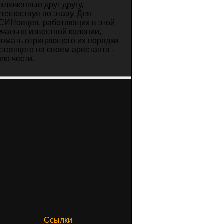
аключенные друг другу,
утешествуя по этапу. Для
СИНовцев, работающих в этой
ечально известной колонии,
ломать отрицающего их порядки
 стоящего на своем арестанта -
ело чести.
Ссылки