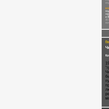
от
вл
по
ге
и 
/В
по
По
Ч
Ка
1
"
Ч
б
п
п
л
р
м