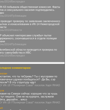
юнь
/2014
/Беспредел
ИК-63 побывала общественная комиссия. Факты
ток и сексуального насилия подтвердились.
део
юнь
/2014
/Публикации
 проводит проверку по заявлению заключенного
пытках и изнасиловании в ИК-14 Нижегородской
ласти
юнь
/2014
/Новости
Р объяснил «интересами службы» пытки
держанного, скончавшегося в отделе полиции
зани
юнь
/2014
/Публикации
Челябинской области проводится проверка по
кту самоубийства в ИВС
юнь
/2014
/Беспредел
следние комментарии:
мазан
нстантин, что ты твОрижь? Ты с мусорами по
ловечачьи удумал пообщаться? -Да Вы, сэр
глохли"! В эту структуру идут
КУ ИК-18 \"Полярная Сова\" поселок Харп ЯНАО
стя
ловия на Севере сейчас хорошие что за чушь
 тут пишите. Они не на курорте, заслужили
бята, дерзайте... мясо
КУ ИК-18 \"Полярная Сова\" поселок Харп ЯНАО
ья