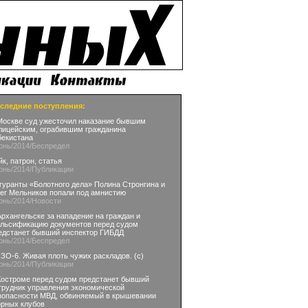
следние поступления:
Москве суд ужесточил наказание бывшим
лицейским, ограбившим гражданина
бекистана
юнь
/2014
/Беспредел
йк, патрон, статья
юнь
/2014
/Публикации
гуранты «Болотного дела» Полина Стронгина и
ег Мельников попали под амнистию
юнь
/2014
/Новости
Архангельске за нападение на граждан и
льсификацию документов перед судом
едстанет бывший инспектор ГИБДД
юнь
/2014
/Беспредел
ЗО-6. Живая плоть чужих раскладов. (с)
юнь
/2014
/Публикации
Костроме перед судом предстанет бывший
трудник управления экономической
зопасности МВД, обвиняемый в крышевании
орных клубов