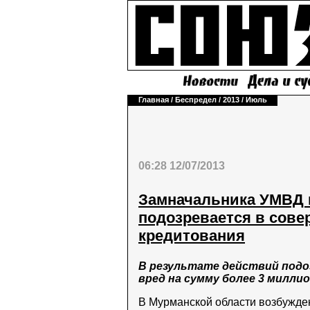
Главная
/
Беспредел
/
2013
/
Июль
06:28 12/07/2013
Замначальника УМВД 
подозревается в сов
кредитования
В результате действий под
вред на сумму более 3 милли
В Мурманской области возбужде