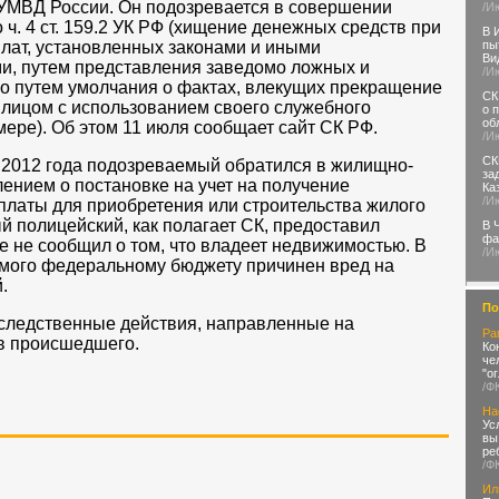
 УМВД России. Он подозревается в совершении
/И
ч. 4 ст. 159.2 УК РФ (хищение денежных средств при
В 
пы
лат, установленных законами и иными
Ви
, путем представления заведомо ложных и
/И
но путем умолчания о фактах, влекущих прекращение
СК
 лицом с использованием своего служебного
о 
об
мере). Об этом 11 июля сообщает сайт СК РФ.
/И
СК
а 2012 года подозреваемый обратился в жилищно-
за
нием о постановке на учет на получение
Ка
/И
латы для приобретения или строительства жилого
 полицейский, как полагает СК, предоставил
В 
фа
е не сообщил о том, что владеет недвижимостью. В
/И
емого федеральному бюджету причинен вред на
.
По
 следственные действия, направленные на
Ра
тв происшедшего.
Ко
че
"о
/Ф
На
Ус
вы
ре
/Ф
Ил