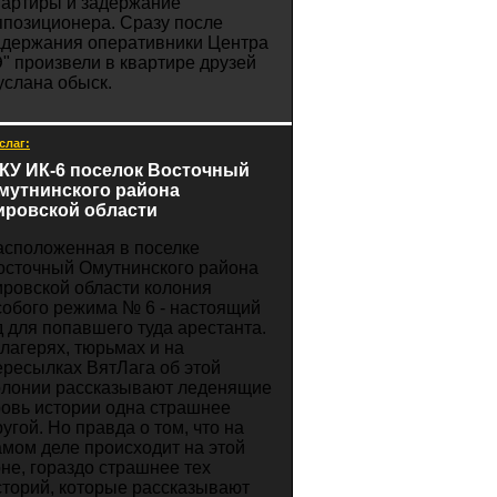
вартиры и задержание
ппозиционера. Сразу после
адержания оперативники Центра
Э" произвели в квартире друзей
услана обыск.
слаг:
КУ ИК-6 поселок Восточный
мутнинского района
ировской области
асположенная в поселке
осточный Омутнинского района
ировской области колония
собого режима № 6 - настоящий
д для попавшего туда арестанта.
 лагерях, тюрьмах и на
ересылках ВятЛага об этой
олонии рассказывают леденящие
ровь истории одна страшнее
ругой. Но правда о том, что на
амом деле происходит на этой
оне, гораздо страшнее тех
сторий, которые рассказывают