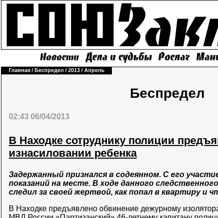
Главная
/
Беспредел
/
2013
/
Апрель
Беспредел
02:43 06/04/2013
В Находке сотруднику полиции предъ
изнасиловании ребенка
Задержанный признался в содеянном. С его участи
показаний на месте. В ходе данного следственного
следил за своей жертвой, как попал в квартиру и 
В Находке предъявлено обвинение дежурному изолятор
МВД России «Партизанский» 46-летнему капитану полици