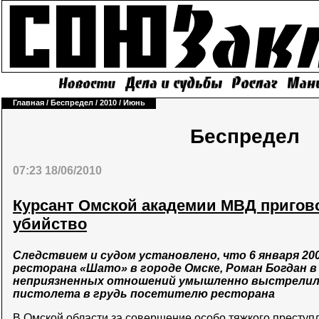
Главная
/
Беспредел
/
2010
/
Июнь
Беспредел
07:23 18/06/2010
Курсант Омской академии МВД приговор
убийство
Следствием и судом установлено, что 6 января 200
ресторана «Шато» в городе Омске, Роман Богдан в
неприязненных отношений умышленно выстрелил
пистолета в грудь посетителю ресторана
В Омской области за совершение особо тяжкого престу