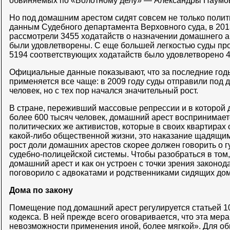
обвиняемых по «Болотному делу» — Александры Наумово
Но под домашним арестом сидят совсем не только полит
данным Судебного департамента Верховного суда, в 201
рассмотрели 3455 ходатайств о назначении домашнего ар
были удовлетворены. С еще большей легкостью суды про
5194 соответствующих ходатайств было удовлетворено 4
Официальные данные показывают, что за последние год
применяется все чаще: в 2009 году суды отправили под 
человек, но с тех пор начался значительный рост.
В стране, переживший массовые репрессии и в которой д
более 600 тысяч человек, домашний арест воспринимаетс
политических же активистов, которые в своих квартирах
какой-либо общественной жизни, это наказание щадящим
рост доли домашних арестов скорее должен говорить о 
судебно-полицейской системы. Чтобы разобраться в том,
домашний арест и как он устроен с точки зрения законо
поговорило с адвокатами и родственниками сидящих дом
Дома по закону
Помещение под домашний арест регулируется статьей 1
кодекса. В ней прежде всего оговаривается, что эта мер
невозможности применения иной, более мягкой». Для об