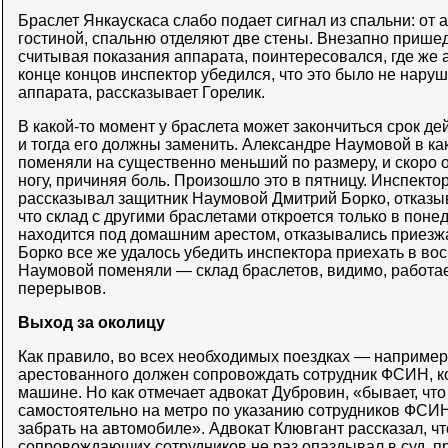
Браслет Янкаускаса слабо подает сигнал из спальни: от 
гостиной, спальню отделяют две стены. Внезапно прише
считывая показания аппарата, поинтересовался, где же
конце концов инспектор убедился, что это было не нару
аппарата, рассказывает Горелик.
В какой-то момент у браслета может закончиться срок де
и тогда его должны заменить. Александре Наумовой в ка
поменяли на существенно меньший по размеру, и скоро о
ногу, причиняя боль. Произошло это в пятницу. Инспектор
рассказывал защитник Наумовой Дмитрий Борко, отказыв
что склад с другими браслетами откроется только в поне
находится под домашним арестом, отказывались приезжа
Борко все же удалось убедить инспектора приехать в вос
Наумовой поменяли — склад браслетов, видимо, работае
перерывов.
Выход за околицу
Как правило, во всех необходимых поездках — например,
арестованного должен сопровождать сотрудник ФСИН, к
машине. Но как отмечает адвокат Дубровин, «бывает, ч
самостоятельно на метро по указанию сотрудников ФСИН
забрать на автомобиле». Адвокат Клювгант рассказал, чт
сопровождающих сотрудников не раз опаздывал в суд, п