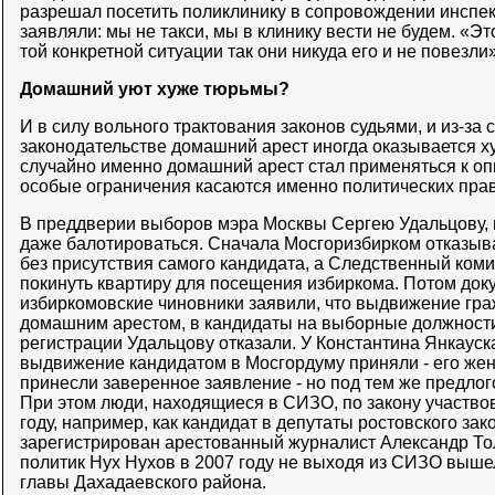
разрешал посетить поликлинику в сопровождении инспе
заявляли: мы не такси, мы в клинику вести не будем. «Эт
той конкретной ситуации так они никуда его и не повезли
Домашний уют хуже тюрьмы?
И в силу вольного трактования законов судьями, и из-за 
законодательстве домашний арест иногда оказывается х
случайно именно домашний арест стал применяться к о
особые ограничения касаются именно политических прав
В преддверии выборов мэра Москвы Сергею Удальцову, п
даже балотироваться. Сначала Мосгоризбирком отказыв
без присутствия самого кандидата, а Следственный коми
покинуть квартиру для посещения избиркома. Потом доку
избиркомовские чиновники заявили, что выдвижение гр
домашним арестом, в кандидаты на выборные должности
регистрации Удальцову отказали. У Константина Янкауск
выдвижение кандидатом в Мосгордуму приняли - его жен
принесли заверенное заявление - но под тем же предлог
При этом люди, находящиеся в СИЗО, по закону участвов
году, например, как кандидат в депутаты ростовского за
зарегистрирован арестованный журналист Александр Тол
политик Нух Нухов в 2007 году не выходя из СИЗО выше
главы Дахадаевского района.