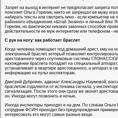
Запрет на выход в интернет не предполагает запрета по
поясняет Ольга Горелик, никто не запрещал ее мужу игр
набирать тексты или смотреть кино - если компьютер не 
районного объединения «Штаб Зюзино» и личный блог Ян
Горелик, но фактически никаких законных способов прове
действительности ее муж интернетом или телефоном - не
С рук на ногу: как работает браслет
Когда человека помещают под домашний арест, ему на н
электронный браслет, который позволяет контролироват
арестованного через спутниковые системы ГЛОНАСС/G
нахождении браслета попадает на специальный аппарат
устанавливает в квартире арестованного, а аппарат, в с
информацию на пульт инспекторам.
Дмитрий Дубровин, адвокат Александры Наумовой, расска
браслетом отдаляется от источника сигнала, у инспекто
сигнализация. После этого они сразу же звонят арестова
он. Иногда могут позвонить и ночью.
Иногда инспекторы приходят и на дом. По словам Ольги Г
сотрудник ФСИН приходит без предупреждения примерно
интересовать его могут самые разные вещи.