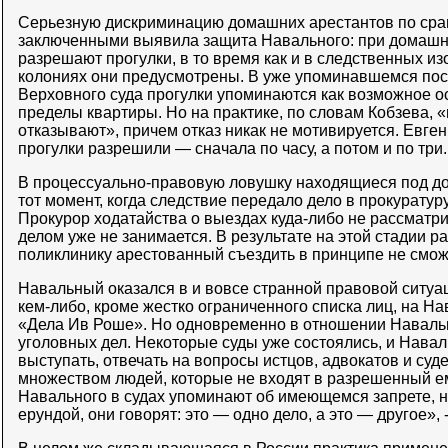
Серьезную дискриминацию домашних арестантов по ср
заключенными выявила защита Навального: при домашн
разрешают прогулки, в то время как и в следственных изо
колониях они предусмотрены. В уже упоминавшемся по
Верховного суда прогулки упоминаются как возможное о
пределы квартиры. Но на практике, по словам Кобзева, «
отказывают», причем отказ никак не мотивируется. Евге
прогулки разрешили — сначала по часу, а потом и по три.
В процессуально-правовую ловушку находящиеся под д
тот момент, когда следствие передало дело в прокуратуру
Прокурор ходатайства о выездах куда-либо не рассматри
делом уже не занимается. В результате на этой стадии р
поликлинику арестованный съездить в принципе не смож
Навальный оказался в и вовсе странной правовой ситуа
кем-либо, кроме жестко ограниченного списка лиц, на Н
«Дела Ив Роше». Но одновременно в отношении Наваль
уголовных дел. Некоторые суды уже состоялись, и Нава
выступать, отвечать на вопросы истцов, адвокатов и судей
множеством людей, которые не входят в разрешенный ем
Навального в судах упоминают об имеющемся запрете, н
ерундой, они говорят: это — одно дело, а это — другое», 