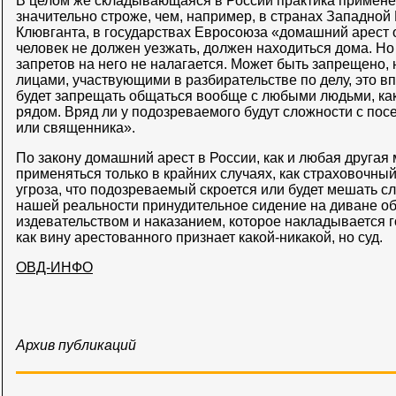
В целом же складывающаяся в России практика примен
значительно строже, чем, например, в странах Западной
Клювганта, в государствах Евросоюза «домашний арест о
человек не должен уезжать, должен находиться дома. Но
запретов на него не налагается. Может быть запрещено,
лицами, участвующими в разбирательстве по делу, это вп
будет запрещать общаться вообще с любыми людьми, как 
рядом. Вряд ли у подозреваемого будут сложности с по
или священника».
По закону домашний арест в России, как и любая другая
применяться только в крайних случаях, как страховочный
угроза, что подозреваемый скроется или будет мешать с
нашей реальности принудительное сидение на диване о
издевательством и наказанием, которое накладывается г
как вину арестованного признает какой-никакой, но суд.
ОВД-ИНФО
Архив публикаций