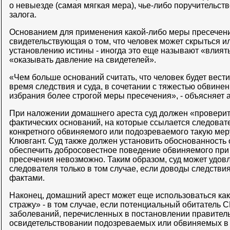
о невыезде (самая мягкая мера), чье-либо поручительст
залога.
Основанием для применения какой-либо меры пресечен
свидетельствующая о том, что человек может скрыться и
установлению истины - иногда это еще называют «влиять
«оказывать давление на свидетелей».
«Чем больше оснований считать, что человек будет вест
время следствия и суда, в сочетании с тяжестью обвине
избрания более строгой меры пресечения», - объясняет 
При наложении домашнего ареста суд должен «проверит
фактических оснований, на которые ссылается следоват
конкретного обвиняемого или подозреваемого такую мер
Клювгант. Суд также должен установить обоснованность 
обеспечить добросовестное поведение обвиняемого при
пресечения невозможно. Таким образом, суд может удов
следователя только в том случае, если доводы следств
фактами.
Наконец, домашний арест может еще использоваться ка
стражу» - в том случае, если потенциальный обитатель
заболеваний, перечисленных в постановлении правител
освидетельствовании подозреваемых или обвиняемых в