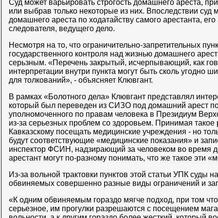
Суд может варьировать строгость домашнего ареста, при
или выбрав только некоторые из них. Впоследствии суд 
домашнего ареста по ходатайству самого арестанта, его
следователя, ведущего дело.
Несмотря на то, что ограничительно-запретительных пунк
государственного контроля над жизнью домашнего арест
серьзным. «Перечень закрытый, исчерпывающий, как гов
интерпретации внутри пункта могут быть сколь угодно ши
для толкований», - объясняет Клювгант.
В рамках «Болотного дела» Клювгант представлял интер
который был переведен из СИЗО под домашний арест п
уполномоченного по правам человека в Президиум Верхо
из-за серьезных проблем со здоровьем. Принимая такое
Кавказскому посещать медицинские учреждения - но тольк
будут соответствующие «медицинские показания» и запис
инспектор ФСИН, надзирающий за человеком во время д
арестант могут по-разному понимать, что же такое эти «
Из-за вольной трактовки пунктов этой статьи УПК суды н
обвиняемых совершенно разные виды ограничений и зап
«К одним обвиняемым гораздо мягче подход, при том чт
серьезное, им прогулки разрешаются с посещением мага
вольности, а к другим гораздо более жесткий, который в