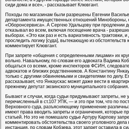
сиди дома и все», - рассказывает Клювгант.
Походы по магазинам были разрешены Евгении Василье
департамента имущественных отношений Минобороны, 
«Оборонсервиса». А Сергею Удальцову при продлении д
отказывал во всем, включая посещение врача - разрешил
выборах. «Это как раз и есть вариативность трактовки, и
проследить логику [суда], вытекающую из обстоятельств 
комментирует Клювгант.
При запрете «общения с определенными лицами» их круг
вольно. Навальному, по словам его адвоката Вадима Ко
общаться со всеми, кроме инспекторов ФСИН, следовате
адвокатов и близких родственников. А Константину Янк
только с другими обвиняемыми и свидетелями по делу. Е
рассказывает, что Янкаускас может даже вести в квартир
прежнему депутат зюзинского муниципального собрания.
Бывают и случаи, когда судьи придумывают запреты, не
перечисленный в ст.107 УПК, — и это при том, что по п
Верховного суда, разъясняющему применение различных
имеют права вводить запреты и ограничения, которые п
статьей. Но это не помешало судье Артуру Карпову запр
комментировать обстоятельства своего уголовного дела
инстанция, по словам Кобзева, этот запрет оставила в си