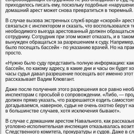
приходилось писать ему, поскольку подобные «нарушени
домашний арест может снова превратиться в тюремный.
В случае вызова экстренных служб вроде «скорой» арес
связаться с инспектором и сказать, что воспользовался
необходимого выезда арестованный должен обращаться
сотруднику. Сотрудник при этом может отказать, и в так
вынужден обращаться за разрешением к суду. Например
было посещать бассейн - по указанию врачей. Но на прак
просто.
«Нужно было суду представить полную информацию: како
бассейн, по какому адресу, в какие дни и часы он будет хо
часы судья давал разрешение посещать вот именно этот 
рассказывает Вадим Клювгант.
Даже после получения этого разрешения все равно нео
инспекторам с просьбой о сопровождении. «Либо, — про
должен прямо указать, что разрешается ездить самостоят
догадываемся, наверное, судьи не очень охотно берут на
в большинстве случаев, хотя исключения бывают».
В случае с домашним арестом Навального, как рассказыв
уголовно-исполнительная инспекция отказывалась возить
Следственного комитета, прокуратуры и судов. Даже в сл