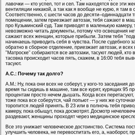
лавочки — кто успел, тот и сел. Там находятся все эти ж
вентиляции никакой, а так как я вообще не курю, я там в
Соответственно, с шести часов до десяти–одиннадцати 
помещении, затем приезжает автозак, тебя сажают в маши
про Кузьминский суд. Там приводят в маленькую камеру,
невозможно читать документы, потому что освещения нет,
сажают всех женщин, которые прибыли. Затем тебя "подн
начинаешь приводить себя в чувства. После судебного з
обратно в сборное отделение, приезжает автозак, и всех 
"Матроске" собираются все автозаки, тасуют людей, кто в
тасовка происходит часов пять, скажем, в 16:00 тебя выве
тасуют.
А.С.: Почему так долго?
А.М.: Ну, пока они всех не соберут, у кого-то заседания д
время ты сидишь в машине, там все курят, курящих 95 п
процентам просто нечем дышать. Когда всех перетасуют, 
тоже пока все соберутся, чай попьют — у них же суточная
торопится людей принять. В 23 или в полночь тебя прив
камеру, пока обыщут, пока досмотрят. Досмотр нечелове
раздевают, женщины проходят через медицинское кресло
Все это унижает человеческое достоинство. Система пост
улучшить человека, не перевоспитать его, а, наоборот, п