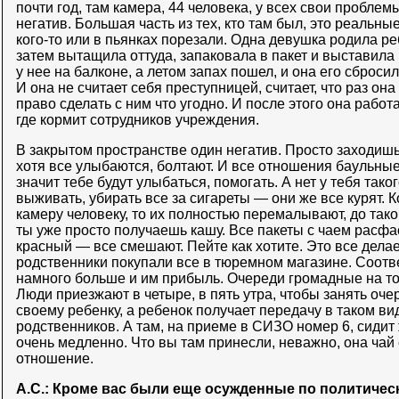
почти год, там камера, 44 человека, у всех свои проблем
негатив. Большая часть из тех, кто там был, это реальны
кого-то или в пьянках порезали. Одна девушка родила реб
затем вытащила оттуда, запаковала в пакет и выставила
у нее на балконе, а летом запах пошел, и она его сбросил
И она не считает себя преступницей, считает, что раз она
право сделать с ним что угодно. И после этого она работ
где кормит сотрудников учреждения.
В закрытом пространстве один негатив. Просто заходишь в
хотя все улыбаются, болтают. И все отношения баульные,
значит тебе будут улыбаться, помогать. А нет у тебя тако
выживать, убирать все за сигареты — они же все курят. 
камеру человеку, то их полностью перемалывают, до тако
ты уже просто получаешь кашу. Все пакеты с чаем расфа
красный — все смешают. Пейте как хотите. Это все делае
родственники покупали все в тюремном магазине. Соотв
намного больше и им прибыль. Очереди громадные на то
Люди приезжают в четыре, в пять утра, чтобы занять оче
своему ребенку, а ребенок получает передачу в таком ви
родственников. А там, на приеме в СИЗО номер 6, сидит
очень медленно. Что вы там принесли, неважно, она чай 
отношение.
А.С.: Кроме вас были еще осужденные по политиче