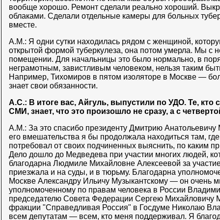
вообще хорошо. Ремонт сделали реально хороший. Выкра
облаками. Сделали отдельные камеры для больных тубе
вместе.
А.М.: Я одни сутки находилась рядом с женщиной, котору
открытой формой туберкулеза, она потом умерла. Мы с н
помещении. Для начальницы это было нормально, в пор
неграмотным, завистливым человеком, нельзя таким быть
Например, Тихомиров в пятом изоляторе в Москве — бол
знает свои обязанности.
А.С.: В итоге вас, Айгуль, выпустили по УДО. Те, кт
СМИ, знает, что это произошло не сразу, а с четверт
А.М.: За это спасибо президенту Дмитрию Анатольевичу 
его вмешательства я бы продолжала находиться там, где
потребовал от своих подчиненных выяснить, по каким п
Дело дошло до Медведева при участии многих людей, ко
благодарна Людмиле Михайловне Алексеевой за участие 
приезжала и на суды, и в тюрьму. Благодарна уполномоч
Москве Александру Ильичу Музыкантскому — он очень м
уполномоченному по правам человека в России Владими
председателю Совета Федерации Сергею Михайловичу М
фракции "Справедливая Россия" в Госдуме Николаю Вл
всем депутатам — всем, кто меня поддерживал. Я благод