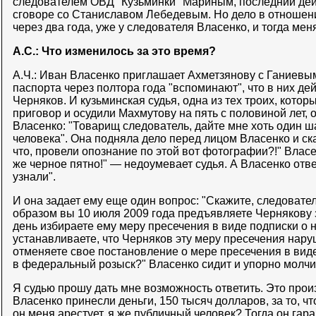
следователем ОВД "Кузьминки" Мариным, последний дей
сговоре со Станиславом Лебедевым. Но дело в отношени
через два года, уже у следователя Власенко, и тогда мен
А.С.: Что изменилось за это время?
А.Ч.: Иван Власенко приглашает Ахметзянову с Ганиевым 
паспорта через полтора года "вспоминают", что в них де
Черняков. И кузьминская судья, одна из тех троих, кото
приговор и осудили Махмутову на пять с половиной лет, 
Власенко: "Товарищ следователь, дайте мне хоть один ш
человека". Она подняла дело перед лицом Власенко и ск
что, провели опознание по этой вот фотографии?!" Власен
же черное пятно!" — недоумевает судья. А Власенко отвеч
узнали".
И она задает ему еще один вопрос: "Скажите, следовател
образом вы 10 июля 2009 года предъявляете Чернякову з
день избираете ему меру пресечения в виде подписки о н
устанавливаете, что Черняков эту меру пресечения наруш
отменяете свое постановление о мере пресечения в виде
в федеральный розыск?" Власенко сидит и упорно молчи
Я судью прошу дать мне возможность ответить. Это произ
Власенко принесли деньги, 150 тысяч долларов, за то, ч
он меня арестует, я же публичный человек? Тогда он га