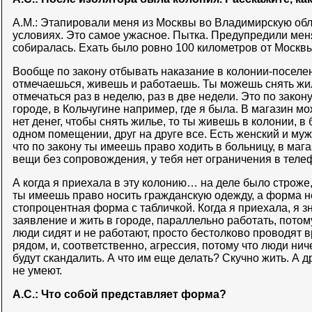
А.М.: Этапировали меня из Москвы во Владимирскую обл
условиях. Это самое ужасное. Пытка. Предупредили меня 
собиралась. Ехать было ровно 100 километров от Москвы
Вообще по закону отбывать наказание в колонии-поселен
отмечаешься, живешь и работаешь. Ты можешь снять жи
отмечаться раз в неделю, раз в две недели. Это по закон
городе, в Кольчугине например, где я была. В магазин мо
нет денег, чтобы снять жилье, то ты живешь в колонии, в 
одном помещении, друг на друге все. Есть женский и муж
что по закону ты имеешь право ходить в больницу, в маг
вещи без сопровождения, у тебя нет ограничения в теле
А когда я приехала в эту колонию… на деле было строже,
ты имеешь право носить гражданскую одежду, а форма н
стопроцентная форма с табличкой. Когда я приехала, я з
заявление и жить в городе, параллельно работать, потому
люди сидят и не работают, просто бестолково проводят 
рядом, и, соответственно, агрессия, потому что люди ни
будут скандалить. А что им еще делать? Скучно жить. А 
не умеют.
А.С.: Что собой представляет форма?