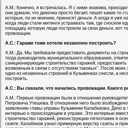
А.М.: Конечно, я встречалась. Я с ними знакома, приходи
они думали, что девочка просто бегает, пишет какие-то ст
которые, по их мнению, приносят деньги. А когда я уже 
когда люди стали митинги устраивать там, где сносили е
площадку, которую люди построили за свои деньги, вот т
провокации.
А.С.: Гаражи тоже хотели незаконно построить?
А.М.: Да. Мы требовали предоставить документы на стро
тогда руководитель муниципального образования, ответи
санкционирующие строительство гаражей, предоставить 
возможным в связи с отсутствием таковых". После моих 
одно из незаконных строений в Кузьминках снесли, а неск
построить.
А.С.: Вы сказали, что начались провокации. Какого 
А.М.: Первые провокации были в отношении руководите
Петровича Утешева. В отношении него было возбуждено
заявлению главы управы Кузьминки Калабекова. Дело в 
интервью о происходящем в управе. Это интервью вмес
строительство гаражей, реконструкцию пятиэтажек я осе
газете. Калабеков узнал примерную верстку газеты и при