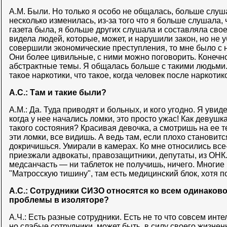
А.М. Были. Но только я особо не общалась, больше слуш
несколько изменилась, из-за того что я больше слушала, 
газета была, я больше других слушала и составляла свое
видела людей, которые, может, и нарушили закон, но не 
совершили экономические преступления, то мне было с 
Они более цивильные, с ними можно поговорить. Конечно,
абстрактные темы. Я общалась больше с такими людьми.
такое наркотики, что такое, когда человек после наркотик
А.С.: Там и такие были?
А.М.: Да. Туда приводят и больных, и кого угодно. Я увид
когда у нее начались ломки, это просто ужас! Как девушк
такого состояния? Красивая девочка, а смотришь на ее т
эти ломки, все видишь. А ведь там, если плохо становитс
докричишься. Умирали в камерах. Ко мне относились все-
приезжали адвокаты, правозащитники, депутаты, из ОНК.
медсанчасть — ни таблеток не получишь, ничего. Многие
"Матросскую тишину", там есть медицинский блок, хотя п
А.С.: Сотрудники СИЗО относятся ко всем одинаково
проблемы в изоляторе?
А.Ч.: Есть разные сотрудники. Есть не то что совсем инт
но слабые сотрудники, может быть, в силу своего жизнен