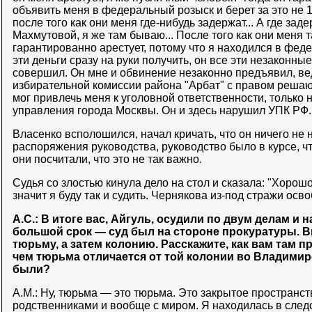
объявить меня в федеральный розыск и берет за это не 1
после того как они меня где-нибудь задержат... А где зад
Махмутовой, я же там бываю... После того как они меня т
гарантированно арестует, потому что я находился в фед
эти деньги сразу на руки получить, он все эти незаконны
совершил. Он мне и обвинение незаконно предъявил, ве
избирательной комиссии района "Арбат" с правом решаю
мог привлечь меня к уголовной ответственности, только 
управления города Москвы. Он и здесь нарушил УПК РФ.
Власенко всполошился, начал кричать, что он ничего не
распоряжения руководства, руководство было в курсе, чт
они посчитали, что это не так важно.
Судья со злостью кинула дело на стол и сказала: "Хорошо
значит я буду так и судить. Чернякова из-под стражи осво
А.С.: В итоге вас, Айгуль, осудили по двум делам и 
большой срок — суд был на стороне прокуратуры. В
тюрьму, а затем колонию. Расскажите, как вам там 
чем тюрьма отличается от той колонии во Владимир
были?
А.М.: Ну, тюрьма — это тюрьма. Это закрытое пространств
родственниками и вообще с миром. Я находилась в след