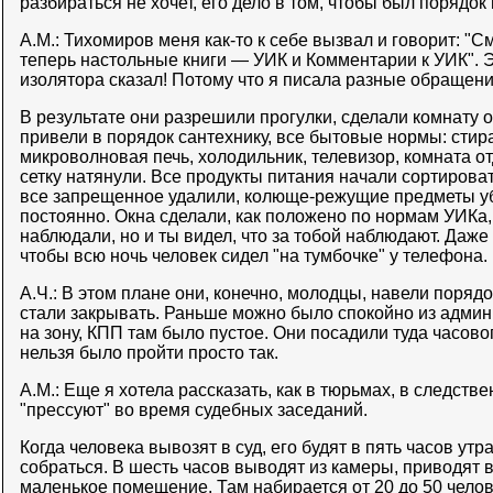
разбираться не хочет, его дело в том, чтобы был порядок
А.М.: Тихомиров меня как-то к себе вызвал и говорит: "См
теперь настольные книги — УИК и Комментарии к УИК". 
изолятора сказал! Потому что я писала разные обращени
В результате они разрешили прогулки, сделали комнату о
привели в порядок сантехнику, все бытовые нормы: сти
микроволновая печь, холодильник, телевизор, комната о
сетку натянули. Все продукты питания начали сортирова
все запрещенное удалили, колюще-режущие предметы у
постоянно. Окна сделали, как положено по нормам УИКа, 
наблюдали, но и ты видел, что за тобой наблюдают. Даж
чтобы всю ночь человек сидел "на тумбочке" у телефона.
А.Ч.: В этом плане они, конечно, молодцы, навели порядо
стали закрывать. Раньше можно было спокойно из админ
на зону, КПП там было пустое. Они посадили туда часово
нельзя было пройти просто так.
А.М.: Еще я хотела рассказать, как в тюрьмах, в следст
"прессуют" во время судебных заседаний.
Когда человека вывозят в суд, его будят в пять часов ут
собраться. В шесть часов выводят из камеры, приводят в
маленькое помещение. Там набирается от 20 до 50 челове