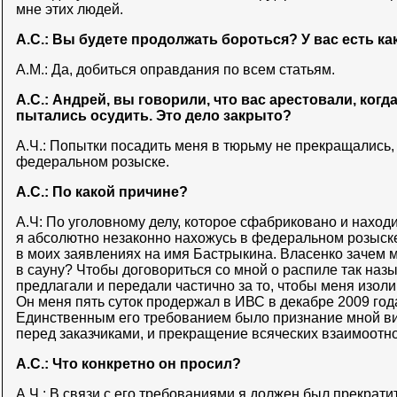
мне этих людей.
А.С.: Вы будете продолжать бороться? У вас есть ка
А.М.: Да, добиться оправдания по всем статьям.
А.С.: Андрей, вы говорили, что вас арестовали, когд
пытались осудить. Это дело закрыто?
А.Ч.: Попытки посадить меня в тюрьму не прекращались, 
федеральном розыске.
А.С.: По какой причине?
А.Ч: По уголовному делу, которое сфабриковано и наход
я абсолютно незаконно нахожусь в федеральном розыске
в моих заявлениях на имя Бастрыкина. Власенко зачем 
в сауну? Чтобы договориться со мной о распиле так наз
предлагали и передали частично за то, чтобы меня изоли
Он меня пять суток продержал в ИВС в декабре 2009 года,
Единственным его требованием было признание мной вин
перед заказчиками, и прекращение всяческих взаимоотн
А.С.: Что конкретно он просил?
А.Ч.: В связи с его требованиями я должен был прекрат