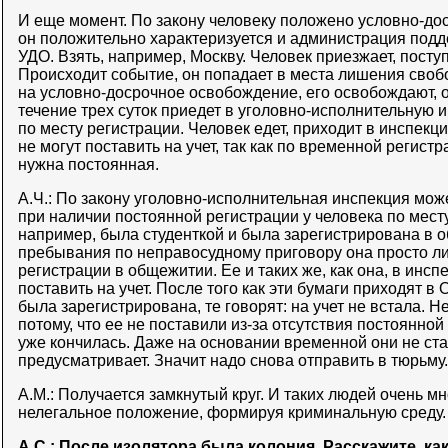
И еще момент. По закону человеку положено условно-до
он положительно характеризуется и администрация подд
УДО. Взять, например, Москву. Человек приезжает, поступа
Происходит событие, он попадает в места лишения свобо
на условно-досрочное освобождение, его освобождают, о
течение трех суток приедет в уголовно-исполнительную и
по месту регистрации. Человек едет, приходит в инспекцию
не могут поставить на учет, так как по временной регистра
нужна постоянная.
А.Ч.: По закону уголовно-исполнительная инспекция може
при наличии постоянной регистрации у человека по месту
например, была студенткой и была зарегистрирована в 
пребывания по неправосудному приговору она просто л
регистрации в общежитии. Ее и таких же, как она, в инсп
поставить на учет. После того как эти бумаги приходят в 
была зарегистрирована, те говорят: на учет не встала. Н
потому, что ее не поставили из-за отсутствия постоянно
уже кончилась. Даже на основании временной они не став
предусматривает. Значит надо снова отправить в тюрьму.
А.М.: Получается замкнутый круг. И таких людей очень мн
нелегальное положение, формируя криминальную среду.
А.С.: После изолятора была колония. Расскажите, ка