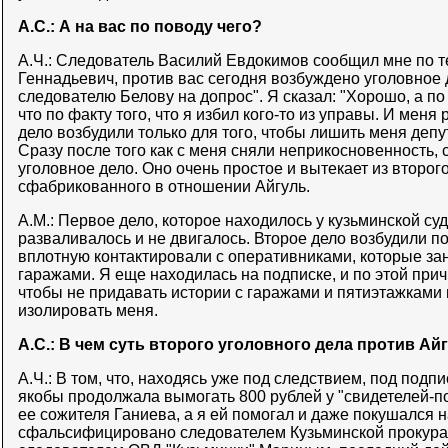
А.С.: А на вас по поводу чего?
А.Ч.: Следователь Василий Евдокимов сообщил мне по т
Геннадьевич, против вас сегодня возбуждено уголовное 
следователю Белову на допрос". Я сказал: "Хорошо, а по
что по факту того, что я избил кого-то из управы. И меня
дело возбудили только для того, чтобы лишить меня деп
Сразу после того как с меня сняли неприкосновенность,
уголовное дело. Оно очень простое и вытекает из второго
сфабрикованного в отношении Айгуль.
А.М.: Первое дело, которое находилось у кузьминской су
разваливалось и не двигалось. Второе дело возбудили по
вплотную контактировали с оперативниками, которые з
гаражами. Я еще находилась на подписке, и по этой прич
чтобы не придавать истории с гаражами и пятиэтажками 
изолировать меня.
А.С.: В чем суть второго уголовного дела против Ай
А.Ч.: В том, что, находясь уже под следствием, под подп
якобы продолжала вымогать 800 рублей у "свидетелей-п
ее сожителя Ганиева, а я ей помогал и даже покушался н
сфальсифицировано следователем Кузьминской прокур