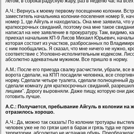
летом, в сорокаградусную жару, раз в неделю час на все
А.Ч.: Вернусь к моему первому посещению колонии. Встр
заместитель начальника колонии-поселения номер 9, нач
номер 1, где Айгуль и находилась. Она мне заявила, что 
краткосрочных свиданий, поэтому она мне такое свидани
написал на нее заявление в прокуратуру. Там, видимо, к
приехал начальник КП-9 Лисов Михаил Юрьевич, начальн
которая состоит из участков, разбросанных по Владимир
с ним пообщались. Я сказал, что мне ничего не нужно, кр
соответствие с Уголовно-исполнительным кодексом. Ли
абсолютно адекватным мужиком. Все пришло в норму.
А.М.: После его приезда свалку расчистили, убрали, все 
ворота сделали, на КПП посадили человека, все спорти
норму. Сделали четыре туалета, сделали полноценный д
сделали комнату для краткосрочных свиданий, разрешил
лицами". Дорогу выровняли. Даже пищу, которую они да
готовить лучше.
А.С.: Получается, пребывание Айгуль в колонии на
отразилось хорошо.
А.Ч.: Да, можно так сказать! По колонии тротуары высте
человек уже не по грязи шел в барак и грязь туда не при
территории, абсолютно не испачкав обувь. Преобразилась