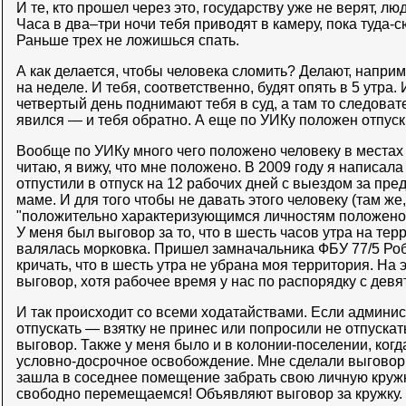
И те, кто прошел через это, государству уже не верят, лю
Часа в два–три ночи тебя приводят в камеру, пока туда-с
Раньше трех не ложишься спать.
А как делается, чтобы человека сломить? Делают, напри
на неделе. И тебя, соответственно, будят опять в 5 утра. 
четвертый день поднимают тебя в суд, а там то следовате
явился — и тебя обратно. А еще по УИКу положен отпуск
Вообще по УИКу много чего положено человеку в местах
читаю, я вижу, что мне положено. В 2009 году я написал
отпустили в отпуск на 12 рабочих дней с выездом за пре
маме. И для того чтобы не давать этого человеку (там же
"положительно характеризующимся личностям положено"
У меня был выговор за то, что в шесть часов утра на тер
валялась морковка. Пришел замначальника ФБУ 77/5 Ро
кричать, что в шесть утра не убрана моя территория. На
выговор, хотя рабочее время у нас по распорядку с девя
И так происходит со всеми ходатайствами. Если админи
отпускать — взятку не принес или попросили не отпускат
выговор. Также у меня было и в колонии-поселении, когд
условно-досрочное освобождение. Мне сделали выговор 
зашла в соседнее помещение забрать свою личную кружк
свободно перемещаемся! Объявляют выговор за кружку.