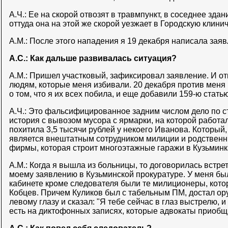
А.Ч.: Ее на скорой отвозят в травмпункт, в соседнее здани
оттуда она на этой же скорой уезжает в Городскую клини
А.М.: После этого нападения я 19 декабря написала зая
А.С.: Как дальше развивалась ситуация?
А.М.: Пришел участковый, зафиксировал заявление. И о
людям, которые меня избивали. 20 декабря против меня
о том, что я их всех побила, и еще добавили 159-ю статью
А.Ч.: Это фальсифицированное задним числом дело по с
история с вывозом мусора с ярмарки, на которой работа
похитила 3,5 тысячи рублей у некоего Иванова. Который,
является внештатным сотрудником милиции и родственн
фирмы, которая строит многоэтажные гаражи в Кузьминк
А.М.: Когда я вышла из больницы, то договорилась встре
моему заявлению в Кузьминской прокуратуре. У меня был
кабинете кроме следователя были те милиционеры, кото
Кобцев. Причем Куликов был с табельным ПМ, достал ор
левому глазу и сказал: "Я тебе сейчас в глаз выстрелю, 
есть на диктофонных записях, которые адвокаты приобщ