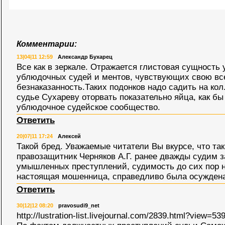
Комментарии:
13|04|11 12:59
Александр Бухарец
Все как в зеркале. Отражается глистовая сущность
ублюдочных судей и ментов, чувствующих свою вс
безнаказанность.Таких подонков надо садить на ко
судье Сухареву оторвать показательно яйца, как б
ублюдочное судейское сообщество.
Ответить
20|07|11 17:24
Алексей
Такой бред. Уважаемые читатели Вы вкурсе, что та
правозащитник Черняков А.Г. ранее дважды судим 
умышленных преступлений, судимость до сих пор н
настоящая мошенница, справедливо была осужден
Ответить
30|12|12 08:20
pravosudi9_net
http://lustration-list.livejournal.com/2839.html?view=5