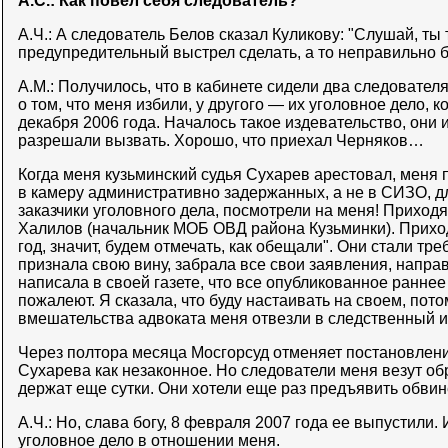
А.С.: Как повел себя следователь?
А.Ч.: А следователь Белов сказал Куликову: "Слушай, ты 
предупредительный выстрел сделать, а то неправильно б
А.М.: Получилось, что в кабинете сидели два следовател
о том, что меня избили, у другого — их уголовное дело, 
декабря 2006 года. Началось такое издевательство, они 
разрешали вызвать. Хорошо, что приехал Черняков…
Когда меня кузьминский судья Сухарев арестовал, меня 
в камеру административно задержанных, а не в СИЗО, д
заказчики уголовного дела, посмотрели на меня! Приходя
Халилов (начальник МОБ ОВД района Кузьминки). Приходя
год, значит, будем отмечать, как обещали". Они стали тре
признала свою вину, забрала все свои заявления, напра
написала в своей газете, что все опубликованное раннее
пожалеют. Я сказала, что буду настаивать на своем, пото
вмешательства адвоката меня отвезли в следственный и
Через полтора месяца Мосгорсуд отменяет постановлени
Сухарева как незаконное. Но следователи меня везут об
держат еще сутки. Они хотели еще раз предъявить обвин
А.Ч.: Но, слава богу, 8 февраля 2007 года ее выпустили. 
уголовное дело в отношении меня.