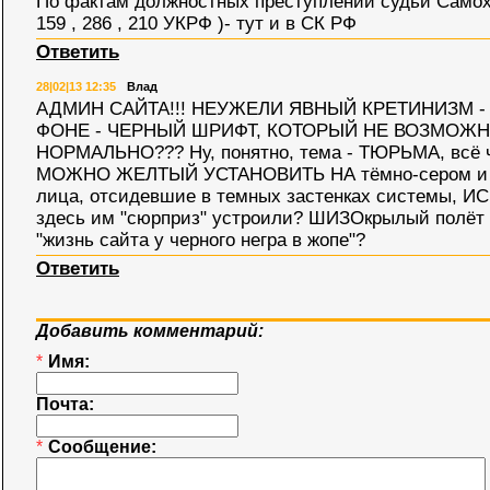
По фактам должностных преступлений судьи Самохин
159 , 286 , 210 УКРФ )- тут и в СК РФ
Ответить
28|02|13 12:35
Влад
АДМИН САЙТА!!! НЕУЖЕЛИ ЯВНЫЙ КРЕТИНИЗМ -
ФОНЕ - ЧЕРНЫЙ ШРИФТ, КОТОРЫЙ НЕ ВОЗМОЖН
НОРМАЛЬНО??? Ну, понятно, тема - ТЮРЬМА, всё 
МОЖНО ЖЕЛТЫЙ УСТАНОВИТЬ НА тёмно-сером и ч
лица, отсидевшие в темных застенках системы, 
здесь им "сюрприз" устроили? ШИЗОкрылый полёт 
"жизнь сайта у черного негра в жопе"?
Ответить
Добавить комментарий:
*
Имя:
Почта:
*
Сообщение: