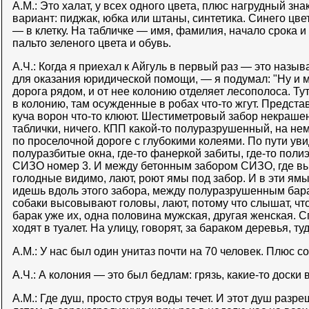
А.М.: Это халат, у всех одного цвета, плюс нагрудный зн
вариант: пиджак, юбка или штаны, синтетика. Синего цве
— в клетку. На табличке — имя, фамилия, начало срока и 
пальто зеленого цвета и обувь.
А.Ч.: Когда я приехал к Айгуль в первый раз — это назы
для оказания юридической помощи, — я подумал: "Ну и м
дорога рядом, и от нее колонию отделяет лесополоса. Ту
в колонию, там осужденные в робах что-то жгут. Предста
куча ворон что-то клюют. Шестиметровый забор некрашен
таблички, ничего. КПП какой-то полуразрушенный, на нем
по проселочной дороге с глубокими колеями. По пути ув
полуразбитые окна, где-то фанеркой забиты, где-то пол
СИЗО номер 3. И между бетонным забором СИЗО, где выш
голодные видимо, лают, роют ямы под забор. И в эти ямы
идешь вдоль этого забора, между полуразрушенным бар
собаки высовывают головы, лают, потому что слышат, чт
барак уже их, одна половина мужская, другая женская. С
ходят в туалет. На улицу, говорят, за бараком деревья, ту
А.М.: У нас был один унитаз почти на 70 человек. Плюс с
А.Ч.: А колония — это был бедлам: грязь, какие-то доски 
А.М.: Где душ, просто струя воды течет. И этот душ разре