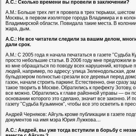
А.С.: Сколько времени вы провели в заключении?
А.М.: Больше трех лет я провела в трех тюрьмах, шестом
Москвы, в первом изоляторе города Владимира и в коло
Владимирской области. Повидала такие места. В колонии
жара, дым.
А.С.: Не все читатели следили за вашим делом, многи
дали срок.
А.М.: С 2005 года я начала печататься в газете "Судьба 
просто небольшие статьи. В 2006 году мне предложили во
ко мне обращаться по поводу всех нарушений, которые п
людей, например, по адресу: улица Зеленодольская, дом 3
бульдозером полностью срезали все деревья перед дом
газон, начали строить паркинг. Естественно, они сразу з
такое творить в Москве. Обратились к префекту Зотову, он
все можно. Обратились к главе районной управы — он п
основании которого это сделано, значит все законно. И п
газету "Судьба Кузьминок", чтобы все это осветить в прес
Андрей Черняков: Айгуль кроме публикации в газете под
документов на имя мэра Юрия Лужкова…
А.С.: Андрей, вы уже тогда вступили в борьбу с не
вместе с Айгуль?