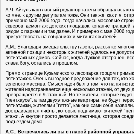
А.Ч: Айгуль как главный редактор газеты обращалась ко мн
ко мне, к другим депутатам тоже. Они так же, как и я, от
примерно май 2006 года, тогда начались массовые стро
скверов, демонтаж детских площадок, копание траншей,
рядом с парками и так далее. И примерно с мая 2006 год
присутствовать на собраниях и митингах жителей.
А.М.: Благодаря вмешательству газеты, рассылке много
активной позиции некоторых жителей удалось не допусти
пятиэтажных домов. Сейчас, когда Лужков отстранен, все
слава богу, остались в прошлом.
Прямо к границе Кузьминского лесопарка торцом примык
пятиэтажек. Очень выгодное предложение для тех, кто х
зеленого массива. Смысл идеи был в том, что на пятиэт
жителей надстраивается еще несколько этажей, от двух д
превращается в 9-этажный. Но те жители, которые будут 
"пентхаусе", а там двухэтажные квартиры, не будут пере
пятиэтажки, жителями "гетто", как они сами себя назвали
достраиваются лифты, которые поднимают жителей "пент
этажи. А внутри просто делается лестница, которая сое
подъездом дома.
А.С.: Встречались ли вы с главой районной управы 