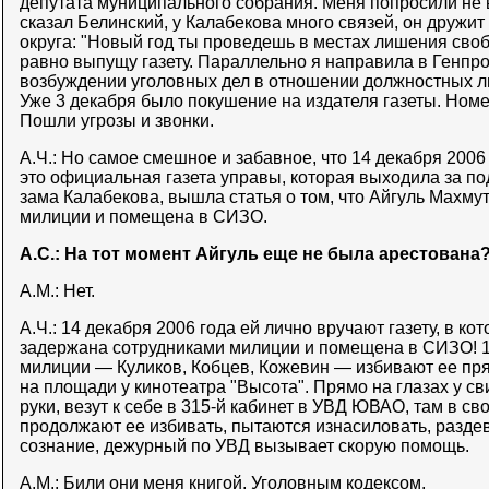
депутата муниципального собрания. Меня попросили не вы
сказал Белинский, у Калабекова много связей, он дружит
округа: "Новый год ты проведешь в местах лишения свобо
равно выпущу газету. Параллельно я направила в Генпро
возбуждении уголовных дел в отношении должностных л
Уже 3 декабря было покушение на издателя газеты. Ном
Пошли угрозы и звонки.
А.Ч.: Но самое смешное и забавное, что 14 декабря 2006 
это официальная газета управы, которая выходила за п
зама Калабекова, вышла статья о том, что Айгуль Махм
милиции и помещена в СИЗО.
А.С.: На тот момент Айгуль еще не была арестована
А.М.: Нет.
А.Ч.: 14 декабря 2006 года ей лично вручают газету, в ко
задержана сотрудниками милиции и помещена в СИЗО! 1
милиции — Куликов, Кобцев, Кожевин — избивают ее пря
на площади у кинотеатра "Высота". Прямо на глазах у с
руки, везут к себе в 315-й кабинет в УВД ЮВАО, там в с
продолжают ее избивать, пытаются изнасиловать, раздев
сознание, дежурный по УВД вызывает скорую помощь.
А.М.: Били они меня книгой, Уголовным кодексом.