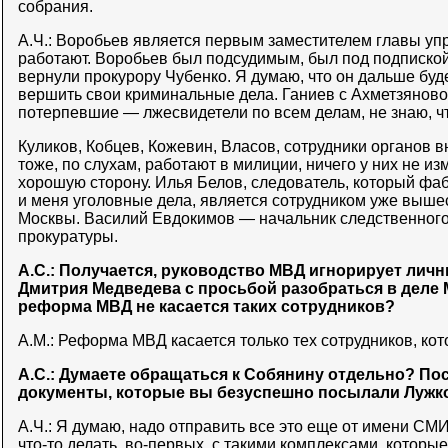
собрания.
А.Ч.: Воробьев является первым заместителем главы уп
работают. Воробьев был подсудимым, был под подпиской
вернули прокурору Чубенко. Я думаю, что он дальше буд
вершить свои криминальные дела. Ганиев с Ахметзяново
потерпевшие — лжесвидетели по всем делам, не знаю, чт
Куликов, Кобцев, Кожевин, Власов, сотрудники органов 
тоже, по слухам, работают в милиции, ничего у них не из
хорошую сторону. Илья Белов, следователь, который фа
и меня уголовные дела, является сотрудником уже вы
Москвы. Василий Евдокимов — начальник следственного
прокуратуры.
А.С.: Получается, руководство МВД игнорирует лич
Дмитрия Медведева с просьбой разобраться в деле 
реформа МВД не касается таких сотрудников?
А.М.: Реформа МВД касается только тех сотрудников, ко
А.С.: Думаете обращаться к Собянину отдельно? Пос
документы, которые вы безуспешно посылали Лужк
А.Ч.: Я думаю, надо отправить все это еще от имени СМ
что-то делать, во-первых, с такими комплексами, которые