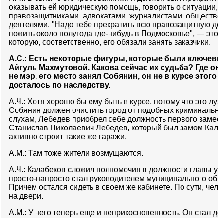
оказывать ей юридическую помощь, говорить о ситуации,
правозащитниками, адвокатами, журналистами, общест
деятелями. "Надо тебе прекратить всю правозащитную д
пожить около полугода где-нибудь в Подмосковье", — эт
которую, соответственно, его обязали занять заказчики.
А.С.: Есть некоторые фигуры, которые были ключе
Айгуль Махмутовой. Какова сейчас их судьба? Где 
не мэр, его место занял Собянин, он не в курсе этого 
досталось по наследству.
А.Ч.: Хотя хорошо бы ему быть в курсе, потому что это л
Собянин должен очистить город от подобных криминаль
слухам, Лебедев приобрел себе должность первого заме
Станислав Николаевич Лебедев, который был замом Кал
активно строит такие же гаражи.
А.М.: Там тоже жители возмущаются.
А.Ч.: Калабеков сложил полномочия в должности главы 
просто-напросто стал руководителем муниципального об
Причем остался сидеть в своем же кабинете. По сути, че
на двери.
А.М.: У него теперь еще и неприкосновенность. Он стал