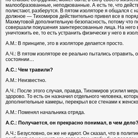
малообразованные, неподкованные. А есть те, что дейст
полистают, разберутся. В пятом изоляторе я общался с н
должное — Тихомиров действительно привел все в поряд
Махмутовой дополнительную безопасность, потому что п
совершали покушения заинтересованные лица. На него 
уничтожить ее, то есть устранить физически у него в изол
А.М.: В принципе, это в изоляторе делается просто.
А.Ч.: В пятом изоляторе ее реально пытались отравить,
состоянии…
А.С.: Чем травили?
А.М.: Неизвестно.
А.Ч.: После этого случая, правда, Тихомиров усилил мер
здорово. То есть он назначил отдельного человека, котор
дополнительные камеры, перекрыл все стенами к женско
А.М.: Поменял начальника отряда.
А.С.: Получается, он прекрасно понимал, в чем дело
А.Ч.: Безусловно, он же не идиот. Он сказал, что в полит