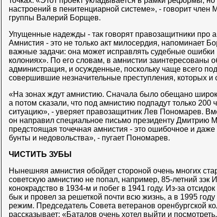
точках. «Этот проект укладывается в рамки реформы, но
настроений в пенитенциарной системе», - говорит член 
группы Валерий Борщев.
Упущенные надежды - так говорят правозащитники про 
Амнистия - это не только акт милосердия, напоминает Бо
важные задачи: она может исправлять судебные ошибки 
колониях». По его словам, в амнистии заинтересованы о
администрация, и осужденные, поскольку чаще всего по
совершившие незначительные преступления, которых и с
«На зонах ждут амнистию. Сначала было обещано широ
а потом сказали, что под амнистию подпадут только 200 
ситуацию», - уверяет правозащитник Лев Пономарев. В
он направил специальное письмо президенту Дмитрию Ме
предстоящая точечная амнистия - это ошибочное и даже
бунты и недовольства», - пугает Пономарев.
ЧИСТИТЬ ЗУБЫ
Нынешняя амнистия обойдет стороной очень многих стар
советскую амнистию не попал, например, 85-летний зэк 
конокрадство в 1934-м и побег в 1941 году. Из-за отсидок
бык и провел за решеткой почти всю жизнь, а в 1995 году
режим. Председатель Совета ветеранов оренбургской к
рассказывает: «Баталов очень хотел выйти и посмотреть, 