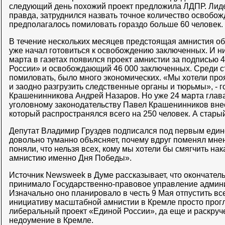
следующий день похожий проект предложила ЛДПР. Лид
правда, затруднился назвать точное количество освобож
предполагалось помиловать гораздо больше 60 человек.
В течение нескольких месяцев предстоящая амнистия о
уже начал готовиться к освобождению заключенных. И ник
марта в газетах появился проект амнистии за подписью 
России» и освобождающий 46 000 заключенных. Среди ст
помиловать, было много экономических. «Мы хотели про
и заодно разгрузить следственные органы и тюрьмы», - г
Крашенинникова Андрей Назаров. Но уже 24 марта глава
уголовному законодательству Павел Крашенинников внес
который распространялся всего на 250 человек. А старый
Депутат Владимир Груздев подписался под первым един
довольно туманно объясняет, почему вдруг поменял мне
поняли, что нельзя всех, кому мы хотели бы смягчить на
амнистию именно Дня Победы».
Источник Newsweek в Думе рассказывает, что окончател
принимало Государственно-правовое управление админи
Изначально оно планировало в честь 9 Мая отпустить вс
инициативу масштабной амнистии в Кремле просто прог
либеральный проект «Единой России», да еще и раскруч
недоумение в Кремле.