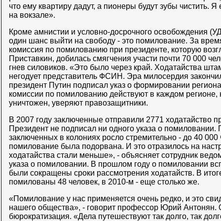
что ему квартиру дадут, а пионеры будут зубы чистить. Я
на вокзале».
Кроме амнистии и условно-досрочного освобождения (У
один шанс выйти на свободу - это помилование. За вре
комиссия по помилованию при президенте, которую возг
Приставкин, добилась смягчения участи почти 70 000 чел
гнев силовиков. «Это было через край. Ходатайства шта
негодует представитель ФСИН. Эра милосердия закончила
президент Путин подписал указ о формировании регион
комиссии по помилованию действуют в каждом регионе, 
уничтожен, уверяют правозащитники.
В 2007 году заключенные отправили 2771 ходатайство пр
Президент не подписал ни одного указа о помиловании. 
заключенных в колониях росло стремительно - до 40 000 
помилование была подорвана. И это отразилось на настр
ходатайства стали меньше», - объясняет сотрудник ведом
указа о помиловании. В прошлом году о помиловании вс
были сокращены сроки рассмотрения ходатайств. В итоге
помилованы 48 человек, в 2010-м - еще столько же.
«Помилование у нас применяется очень редко, и это сви
нашего общества», - говорит профессор Юрий Антонян. 
бюрократизация. «Дела путешествуют так долго, так дол