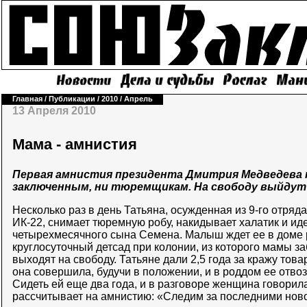
Главная
/
Публикации
/
2010
/
Апрель
13 Апреля 2010
Мама - амнистия
Первая амнистия президента Дмитрия Медведева н
заключенным, ни тюремщикам. На свободу выйдут 
Несколько раз в день Татьяна, осужденная из 9-го отряд
ИК-22, снимает тюремную робу, накидывает халатик и иде
четырехмесячного сына Семена. Малыш ждет ее в доме р
круглосуточный детсад при колонии, из которого мамы за
выходят на свободу. Татьяне дали 2,5 года за кражу тов
она совершила, будучи в положении, и в роддом ее отвоз
Сидеть ей еще два года, и в разговоре женщина говорил
рассчитывает на амнистию: «Следим за последними нов