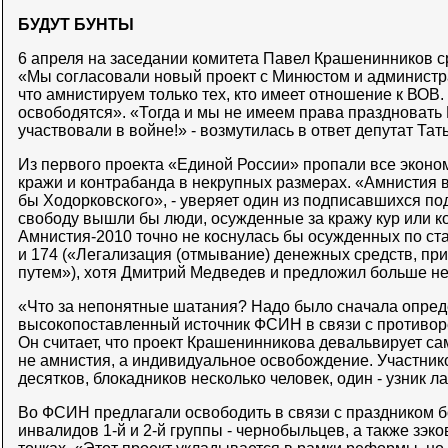
БУДУТ БУНТЫ
6 апреля на заседании комитета Павел Крашенинников ср
«Мы согласовали новый проект с Минюстом и администр
что амнистируем только тех, кто имеет отношение к ВОВ. 
освободятся». «Тогда и мы не имеем права праздновать 
участвовали в войне!» - возмутилась в ответ депутат Та
Из первого проекта «Единой России» пропали все эконом
кражи и контрабанда в некрупных размерах. «Амнистия 
бы Ходорковского», - уверяет один из подписавшихся по
свободу вышли бы люди, осужденные за кражу кур или к
Амнистия-2010 точно не коснулась бы осужденных по ст
и 174 («Легализация (отмывание) денежных средств, п
путем»), хотя Дмитрий Медведев и предложил больше не 
«Что за непонятные шатания? Надо было сначала опреде
высокопоставленный источник ФСИН в связи с противор
Он считает, что проект Крашенинникова девальвирует са
не амнистия, а индивидуальное освобождение. Участник
десятков, блокадников несколько человек, один - узник л
Во ФСИН предлагали освободить в связи с праздником 
инвалидов 1-й и 2-й группы - чернобыльцев, а также зэко