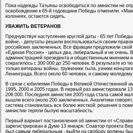
Пока надежды Татьяны освободиться по амнистии не оп
освобождение к 65-й годовщине Победы отменили. «Мамо
колониях, остаются сидеть.
УВАЖИТЬ ВЕТЕРАНОВ
Предчувствуя наступление круглой даты - 65 лет Побед
войне, - депутаты решили воспользоваться своим право
российских заключенных. Все фракции предложили свой 
«Единая Россия» - целых два, либеральный и не очень. 
администрацией президента и общественным мнением 
сократилось с 300 000 до 250 человек. В результате из 
только ветераны войны, труженики тыла, узники концлаг
Ленинграда. Всего около 60 человек, и самому молодому и
В связи с юбилеями Победы в Великой Отечественной а
1995, 2000 и 2005 годах. В первый раз амнистировали 131
206 000. Последняя амнистия 2005 года стала самой ма
вышли всего около 200 заключенных. Аналитики говорят
система становилась все более жесткой: решения о поми
амнистии теряли былую масштабность.
Первый вариант постановления об амнистии от «Справ
зарегистрирован в Думе 13 января. Соавтор проекта Вер
был самым либеральным - выйти на свободу должны был