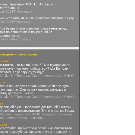
сква. Приемная ФСИН. «Это было
изительно...»
юнь
/2014
/Публикации
министрация ИК-63 за произвол ответила в суде
юнь
/2014
/Публикации
Уфе бывший полицейский предстанет перед
дом по обвинению в покушении на
шенничество
юнь
/2014
/Беспредел
следние комментарии:
мазан
нстантин, что ты твОрижь? Ты с мусорами по
ловечачьи удумал пообщаться? -Да Вы, сэр
глохли"! В эту структуру идут
КУ ИК-18 \"Полярная Сова\" поселок Харп ЯНАО
стя
ловия на Севере сейчас хорошие что за чушь
 тут пишите. Они не на курорте, заслужили
бята, дерзайте... мясо
КУ ИК-18 \"Полярная Сова\" поселок Харп ЯНАО
ья
делом ей суке. Попросила достать ей экстази,
об любовью позаниматься. В итоге сел на 3 года.
 Москве следователь ФСКН и адвокат признаны
новными во взяточничестве
сана
равствуйте. прочитала и волосы дыбом встали.
ажите пожалуйста, как можно узнать находится