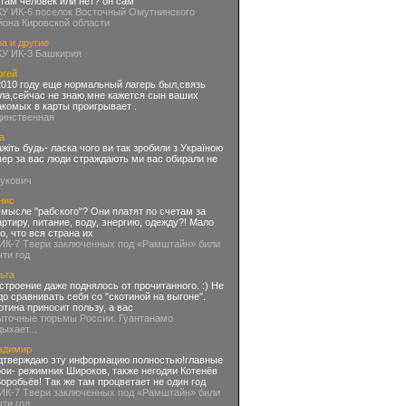
 там человек или нет? он сам
КУ ИК-6 поселок Восточный Омутнинского
йона Кировской области
а и другие
КУ ИК-3 Башкирия
ргей
2010 году еще нормальный лагерь был,связь
ла,сейчас не знаю,мне кажется сын ваших
акомых в карты проигрывает .
динственная
а
ажіть будь- ласка чого ви так зробили з Україною
пер за вас люди страждають ми вас обирали не
нукович
нис
смысле "рабского"? Они платят по счетам за
артиру, питание, воду, энергию, одежду?! Мало
го, что вся страна их
 ИК-7 Твери заключенных под «Рамштайн» били
чти год
ьга
строение даже поднялось от прочитанного. :) Не
до сравнивать себя со "скотиной на выгоне".
отина приносит пользу, а вас
ыточные тюрьмы России. Гуантанамо
дыхает...
адимир
дтверждаю эту информацию полностью!главные
рои- режимник Широков, также негодяи Котенёв
Воробьёв! Так же там процветает не один год
 ИК-7 Твери заключенных под «Рамштайн» били
чти год