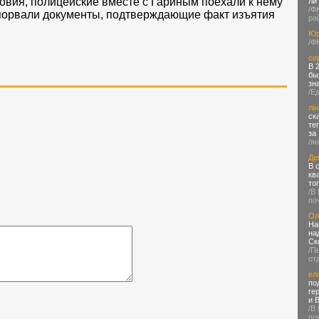
овия, полицейские вместе с Гариным поехали к нему
ли
/Ф
 порвали документы, подтверждающие факт изъятия
ра
Юр
/Ф
се
В 
бы
зн
/Е
лін
ск
те
за
/я
Де
В 
кв
то
/В
по
Ол
На
на
Ск
/П
от
вл
по
ге
и 
/В
по