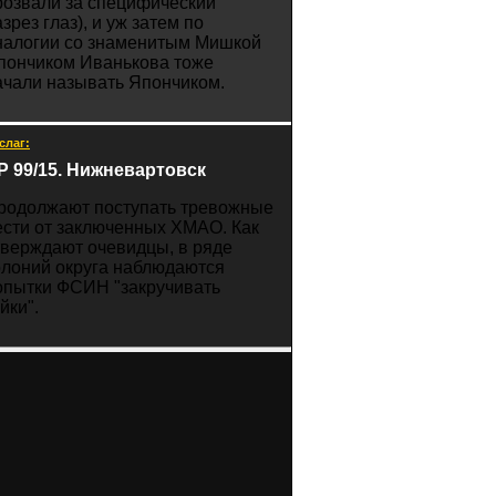
розвали за специфический
зрез глаз), и уж затем по
налогии со знаменитым Мишкой
пончиком Иванькова тоже
ачали называть Япончиком.
слаг:
Р 99/15. Нижневартовск
родолжают поступать тревожные
ести от заключенных ХМАО. Как
тверждают очевидцы, в ряде
олоний округа наблюдаются
опытки ФСИН "закручивать
йки".