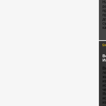
Н
р
п
п
д
с
к
Су
В
И
В
л
ж
и
и
ч
Я
и
и