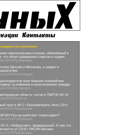
следние поступления:
ежал замначальника колонии, обвиняемый в
м, что облил гражданина спиртом и поджег
юнь
/2014
/Публикации
огонку Щеголю и Механову, а заодно и
едователям
юнь
/2014
/Публикации
Краснодарском крае бывшие полицейские
уждены за избиение и изнасилование граждан
юнь
/2014
/Беспредел
жегородская область: пытки в ПФРСИ ИК-14
юнь
/2014
/Новости
вый труп в ИК-2 г.Екатеринбурга. Фото (18+)
юнь
/2014
/Публикации
 ФСИН России работают «пересидки»?
юнь
/2014
/Публикации
ЗО-2, «Лефортово», федеральный. И чем это
личается от СИЗО УФСИН Москвы
юнь
/2014
/Публикации