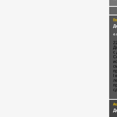
По
Д
4 
2
Д
с
С
и
с
п
I
л
п
с
Де
Д