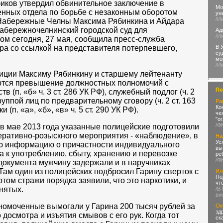
иков утвердил обвинительное заключение в
Мо
нных отдела по борьбе с незаконным оборотом
ун
/И
 Набережные Челны Максима Рябинкина и Айдара
абережночелнинский городской суд для
Ад
/И
том сегодня, 27 мая, сообщила пресс-служба
В 
ра со ссылкой на представителя потерпевшего,
су
мо
/И
лиции Максиму Рябинкину и старшему лейтенанту
тся превышение должностных полномочий с
По
(п. «б» ч. 3 ст. 286 УК РФ), служебный подлог (ч. 2
руппой лиц по предварительному сговору (ч. 2 ст. 163
Ра
Ко
 (п. «а», «б», «в» ч. 5 ст. 290 УК РФ).
че
"о
/Ф
 в мае 2013 года указанные полицейские подготовили
еративно-розыскного мероприятия - «наблюдение», в
На
Ус
ю информацию о причастности индивидуального
вы
 к употреблению, сбыту, хранению и перевозке
ре
/Ф
 документа мужчину задержали и в наручниках
Там один из полицейских подбросил Гарину сверток с
Ил
По
ом стражи порядка заявили, что это наркотики, и
чт
нятых.
/В
ви
номоченные вымогали у Гарина 200 тысяч рублей за
Ок
зд
досмотра и изъятия смывов с его рук. Когда тот
ск