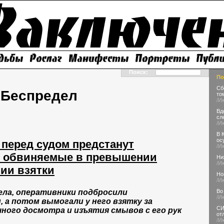
Поиск:
По
Сб
Беспредел
то
/И
Вд
сл
/И
В 
ос
перед судом предстанут
/И
, обвиняемые в превышении
Ни
/И
ии взятки
Но
/И
Во
ела, оперативники подбросили
/И
 а потом вымогали у него взятку за
СИ
ного досмотра и изъятия смывов с его рук
от
/И