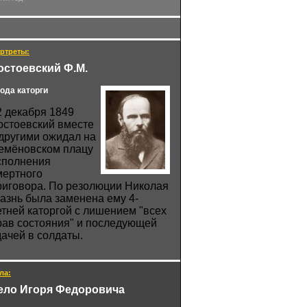
ртреты:
остоевский Ф.М.
года каторги
2 декабря 1849
остоевский вместе
 другими ожидал на
емёновском плацу
сполнения
мертного
риговора. По резолюции Николая
 казнь была заменена ему 4-
етней каторгой с лишением "всех
рав состояния" и последующей
дачей в солдаты.
ла:
ело Игоря Федоровича