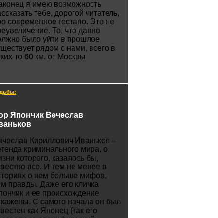
аконец я имею возможность
ассказать тебе, дорогой читатель,
ро современное гестапо. Это не
реувеличение. То, что давно
олжно было уйти в прошлое
уществует рядом с нами, всего в
аких-то 60 км. от Москвы
дьбы:
ор Япончик Вечеслав
ваньков
ячеслав Кириллович Иваньков –
егенда криминального мира, о
изни которого, казалось бы,
звестно все. И тем не менее в
сториях о нем больше мифов,
ем правды. Даже его кличка
пончик и ее происхождение
скажены. С самого начала он был
звестен как Японец (так его