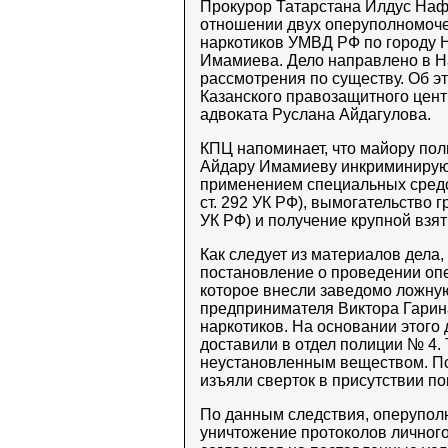
Прокурор Татарстана Илдус Наф
отношении двух оперуполномоче
наркотиков УМВД РФ по городу
Имамиева. Дело направлено в Н
рассмотрения по существу. Об э
Казанского правозащитного цент
адвоката Руслана Айдагулова.
КПЦ напоминает, что майору по
Айдару Имамиеву инкриминирую
применением специальных средств 
ст. 292 УК РФ), вымогательство г
УК РФ) и получение крупной взятки
Как следует из материалов дела,
постановление о проведении оп
которое внесли заведомо ложну
предпринимателя Виктора Гарина
наркотиков. На основании этого
доставили в отдел полиции № 4. 
неустановленным веществом. Пот
изъяли сверток в присутствии по
По данным следствия, оперупол
уничтожение протоколов личного 