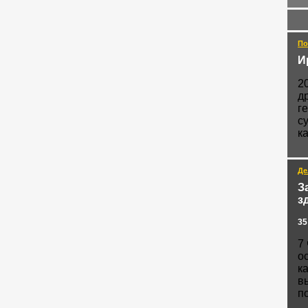
По
И
2
д
г
с
ка
Де
З
з
35
7
о
к
в
п