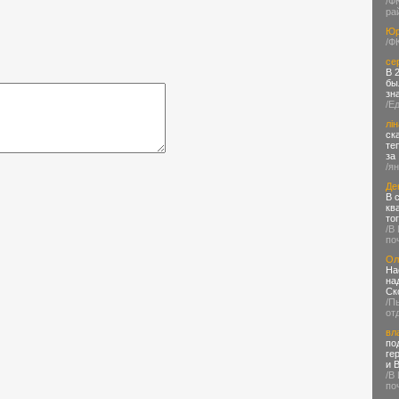
/Ф
ра
Юр
/Ф
се
В 
бы
зн
/Е
лін
ск
те
за
/я
Де
В 
кв
то
/В
по
Ол
На
на
Ск
/П
от
вл
по
ге
и 
/В
по