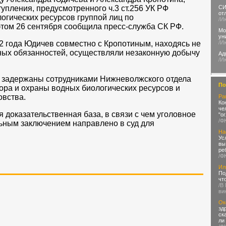
СИ
пления, предусмотренного ч.3 ст.256 УК РФ
от
огических ресурсов группой лиц по
/И
этом 26 сентября сообщила пресс-служба СК РФ.
Мо
ун
/И
2 года Юдичев совместно с Кропотиным, находясь не
ных обязанностей, осуществляли незаконную добычу
Ад
/И
 задержаны сотрудниками Нижневолжского отдела
По
зора и охраны водных биологических ресурсов и
вства.
Ра
Ко
че
 доказательственная база, в связи с чем уголовное
"о
/Ф
ьным заключением направлено в суд для
На
Ус
вы
ре
/Ф
Ил
По
чт
/В
ви
Ок
зд
ск
ли