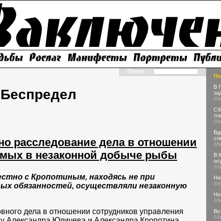
Поиск:
По
В 
Беспредел
за
/И
Сб
то
/И
Вд
сл
но расследование дела в отношении
/И
емых в незаконной добыче рыбы
В 
ос
/И
естно с Кропотиным, находясь не при
Ни
/И
ых обязанностей, осуществляли незаконную
Но
/И
вного дела в отношении сотрудников управления
Во
/И
ду Александра Юдичева и Александра Кропотина,