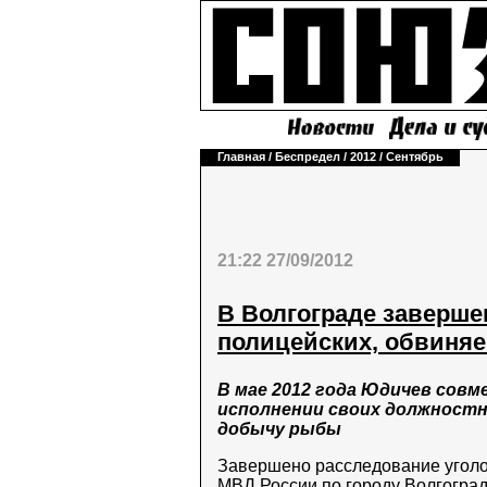
Главная
/
Беспредел
/
2012
/
Сентябрь
21:22 27/09/2012
В Волгограде заверше
полицейских, обвиня
В мае 2012 года Юдичев совм
исполнении своих должностн
добычу рыбы
Завершено расследование уголо
МВД России по городу Волгогра