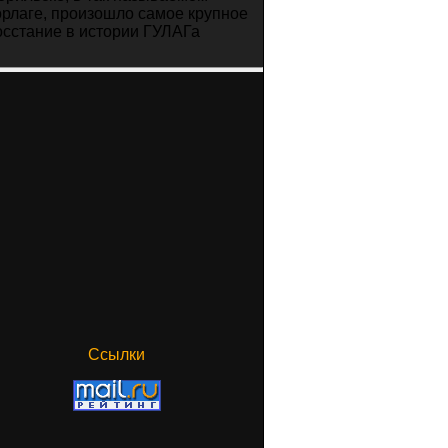
орлаге, произошло самое крупное
осстание в истории ГУЛАГа
Ссылки