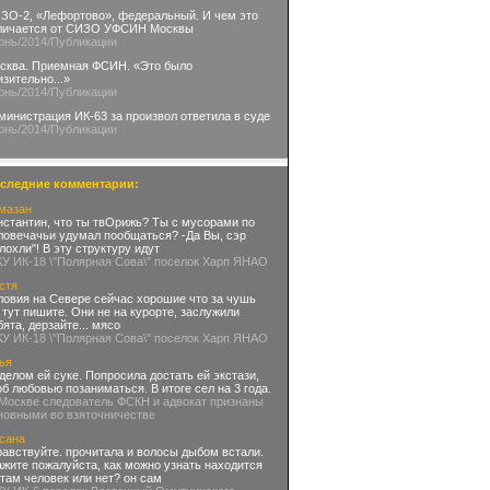
ЗО-2, «Лефортово», федеральный. И чем это
личается от СИЗО УФСИН Москвы
юнь
/2014
/Публикации
сква. Приемная ФСИН. «Это было
изительно...»
юнь
/2014
/Публикации
министрация ИК-63 за произвол ответила в суде
юнь
/2014
/Публикации
следние комментарии:
мазан
нстантин, что ты твОрижь? Ты с мусорами по
ловечачьи удумал пообщаться? -Да Вы, сэр
глохли"! В эту структуру идут
КУ ИК-18 \"Полярная Сова\" поселок Харп ЯНАО
стя
ловия на Севере сейчас хорошие что за чушь
 тут пишите. Они не на курорте, заслужили
бята, дерзайте... мясо
КУ ИК-18 \"Полярная Сова\" поселок Харп ЯНАО
ья
делом ей суке. Попросила достать ей экстази,
об любовью позаниматься. В итоге сел на 3 года.
 Москве следователь ФСКН и адвокат признаны
новными во взяточничестве
сана
равствуйте. прочитала и волосы дыбом встали.
ажите пожалуйста, как можно узнать находится
 там человек или нет? он сам