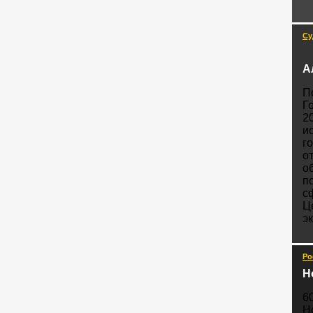
Су
А
П
Г
2
и
г
о
о
п
с
Ц
э
Ро
Н
6
Н