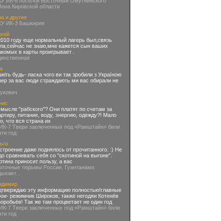
КУ ИК-6 поселок Восточный Омутнинского
йона Кировской области
а и другие
КУ ИК-3 Башкирия
ргей
2010 году еще нормальный лагерь был,связь
ла,сейчас не знаю,мне кажется сын ваших
акомых в карты проигрывает .
динственная
а
ажіть будь- ласка чого ви так зробили з Україною
пер за вас люди страждають ми вас обирали не
нукович
нис
смысле "рабского"? Они платят по счетам за
артиру, питание, воду, энергию, одежду?! Мало
го, что вся страна их
 ИК-7 Твери заключенных под «Рамштайн» били
чти год
ьга
строение даже поднялось от прочитанного. :) Не
до сравнивать себя со "скотиной на выгоне".
отина приносит пользу, а вас
ыточные тюрьмы России. Гуантанамо
дыхает...
адимир
дтверждаю эту информацию полностью!главные
рои- режимник Широков, также негодяи Котенёв
Воробьёв! Так же там процветает не один год
 ИК-7 Твери заключенных под «Рамштайн» били
чти год