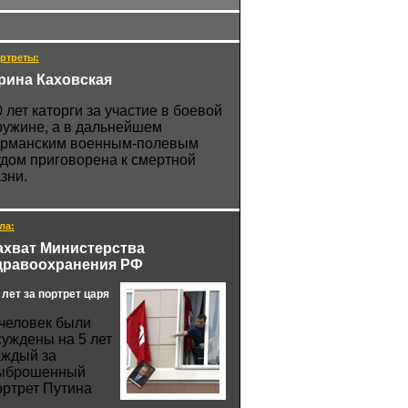
ртреты:
рина Каховская
0 лет каторги за участие в боевой
ружине, а в дальнейшем
ерманским военным-полевым
удом приговорена к смертной
зни.
ла:
ахват Министерства
дравоохранения РФ
 лет за портрет царя
 человек были
суждены на 5 лет
аждый за
ыброшенный
ортрет Путина