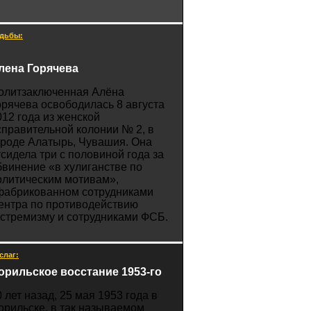
дьбы:
лена Горячева
олитзаключенная Алёна
орячева освободилась 8 августа
012 года из женской
справительной колонии № 2, в
ороде Алатырь, Чувашия. Она
тсидела три с половиной года за
бвинение «в хулиганстве по
олитическим мотивам»,
фабрикованном сотрудниками
ентра по противодействию
кстремизму и сотрудниками ФСБ.
слаг:
орильское восстание 1953-го
0 лет назад, 25 мая 1953 года в
орильске, в так называемом