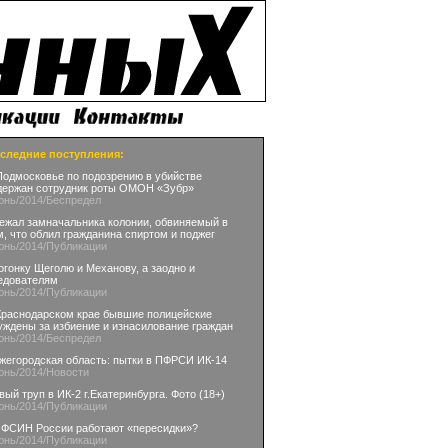
следние поступления:
Подмосковье по подозрению в убийстве
держан сотрудник роты ОМОН «Зубр»
юнь
/2014
/Беспредел
ежал замначальника колонии, обвиняемый в
м, что облил гражданина спиртом и поджег
юнь
/2014
/Публикации
огонку Щеголю и Механову, а заодно и
едователям
юнь
/2014
/Публикации
Краснодарском крае бывшие полицейские
уждены за избиение и изнасилование граждан
юнь
/2014
/Беспредел
жегородская область: пытки в ПФРСИ ИК-14
юнь
/2014
/Новости
вый труп в ИК-2 г.Екатеринбурга. Фото (18+)
юнь
/2014
/Публикации
 ФСИН России работают «пересидки»?
юнь
/2014
/Публикации