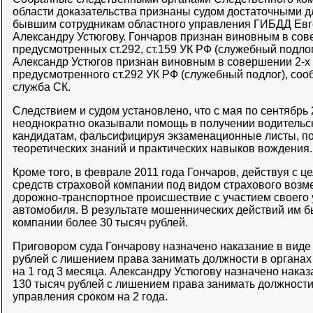
области доказательства признаны судом достаточными 
бывшим сотрудникам областного управления ГИБДД Евг
Александру Устюгову. Гончаров признан виновным в со
предусмотренных ст.292, ст.159 УК РФ (служебный подло
Александр Устюгов признан виновным в совершении 2-х 
предусмотренного ст.292 УК РФ (служебный подлог), соо
служба СК.
Следствием и судом установлено, что с мая по сентябрь 
неоднократно оказывали помощь в получении водительс
кандидатам, фальсифицируя экзаменационные листы, п
теоретических знаний и практических навыков вождения.
Кроме того, в феврале 2011 года Гончаров, действуя с 
средств страховой компании под видом страхового воз
дорожно-транспортное происшествие с участием своего
автомобиля. В результате мошеннических действий им б
компании более 30 тысяч рублей.
Приговором суда Гончарову назначено наказание в виде
рублей с лишением права занимать должности в органах
на 1 год 3 месяца. Александру Устюгову назначено нака
130 тысяч рублей с лишением права занимать должности 
управления сроком на 2 года.