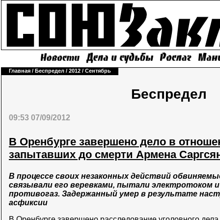
Главная
/
Беспредел
/
2012
/
Сентябрь
Беспредел
09:53 07/09/2012
В Оренбурге завершено дело в отноше
запытавших до смерти Армена Саргся
В процессе своих незаконных действий обвиняемы
связывали его веревками, пытали электротоком и
противогаз. Задержанный умер в результате нас
асфиксии
В Оренбурге завершено расследование уголовного дела