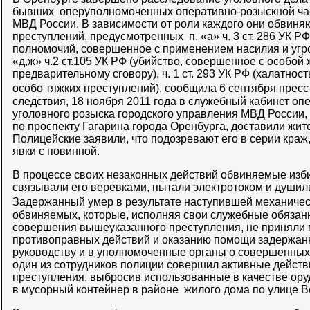
бывших оперуполномоченных оперативно-розыскной час
МВД России. В зависимости от роли каждого они обвиня
преступлений, предусмотренных п. «а» ч. 3 ст. 286 УК 
полномочий, совершенное с применением насилия и угроз
«д,ж» ч.2 ст.105 УК РФ (убийство, совершенное с особой 
предварительному сговору), ч. 1 ст. 293 УК РФ (халатност
особо тяжких преступлений), сообщила 6 сентября пре
следствия, 18 ноября 2011 года в служебный кабинет оп
уголовного розыска городского управления МВД России,
по проспекту Гагарина города Оренбурга, доставили жит
Полицейские заявили, что подозревают его в серии краж,
явки с повинной.
В процессе своих незаконных действий обвиняемые изб
связывали его веревками, пытали электротоком и душили
Задержанный умер в результате наступившей механиче
обвиняемых, которые, исполняя свои служебные обязанн
совершения вышеуказанного преступления, не приняли
противоправных действий и оказанию помощи задержан
руководству и в уполномоченные органы о совершенных 
один из сотрудников полиции совершил активные действ
преступления, выбросив использованные в качестве ор
в мусорный контейнер в районе жилого дома по улице В