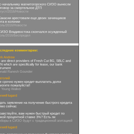
с-начальнику магнитогорского СИЗО вынесли
иговор за смертельное ДТП
вгуст
/2016
/Новости
Хакасии арестовали еще двоих зачинщиков
нта в колонии
юль
/2016
/Новости
СИЗО Владивостока скончался осужденный
юль
/2016
/Беспредел
следние комментарии:
rk Andrew
 are direct providers of Fresh Cut BG, SBLC and
 which are specifically for lease, our bank
strument
onald Ranesh Gounder
атолий
е срочно нужен кредит-выплатить долги
могите пожалуйста!!
r Young Walker
xwell lugard
дать заявление на получение быстрого кредита
ямо сейчас
равствуйте, вам нужен быстрый кредит по
зкой процентной ставке 3%? Есть ли
ыборы в СИЗО будут с традиционной агитацией
xwell lugard