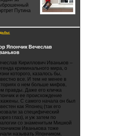
ыброшенный
ортрет Путина
дьбы:
ор Япончик Вечеслав
ваньков
ячеслав Кириллович Иваньков –
егенда криминального мира, о
изни которого, казалось бы,
звестно все. И тем не менее в
сториях о нем больше мифов,
ем правды. Даже его кличка
пончик и ее происхождение
скажены. С самого начала он был
звестен как Японец (так его
розвали за специфический
зрез глаз), и уж затем по
налогии со знаменитым Мишкой
пончиком Иванькова тоже
ачали называть Япончиком.