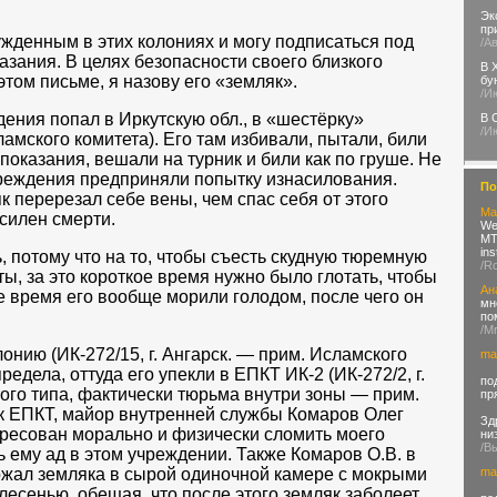
Эк
пр
ужденным в этих колониях и могу подписаться под
/А
азания. В целях безопасности своего близкого
В 
этом письме, я назову его «земляк».
бу
/И
ения попал в Иркутскую обл., в «шестёрку»
В 
/И
сламского комитета). Его там избивали, пытали, били
оказания, вешали на турник и били как по груше. Не
чреждения предприняли попытку изнасилования.
По
к перерезал себе вены, чем спас себя от этого
Ma
силен смерти.
We
MTN
in
, потому что на то, чтобы съесть скудную тюремную
/R
ты, за это короткое время нужно было глотать, чтобы
Ан
е время его вообще морили голодом, после чего он
мн
по
/M
онию (ИК-272/15, г. Ангарск. — прим. Исламского
ma
редела, оттуда его упекли в ЕПКТ ИК-2 (ИК-272/2, г.
по
го типа, фактически тюрьма внутри зоны — прим.
пр
ик ЕПКТ, майор внутренней службы Комаров Олег
Зд
ресован морально и физически сломить моего
ни
/В
 ему ад в этом учреждении. Также Комаров О.В. в
ma
ржал земляка в сырой одиночной камере с мокрыми
лесенью, обещая, что после этого земляк заболеет