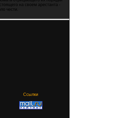
 стоящего на своем арестанта -
ело чести.
Ссылки