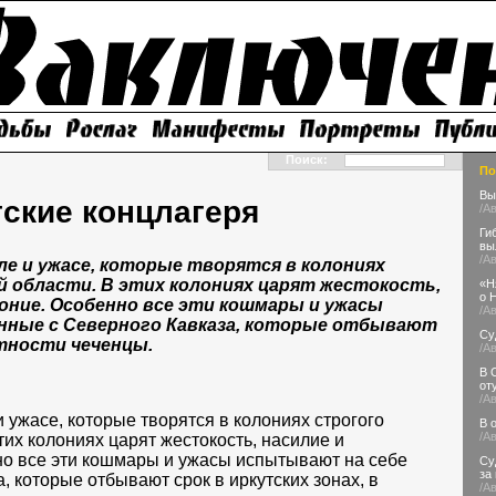
Поиск:
По
Вы
ские концлагеря
/А
Ги
вы
/А
еле и ужасе, которые творятся в колониях
й области. В этих колониях царят жестокость,
«Н
о 
оние. Особенно все эти кошмары и ужасы
/А
нные с Северного Кавказа, которые отбывают
Су
стности чеченцы.
/А
В 
от
/А
и ужасе, которые творятся в колониях строгого
В 
/А
тих колониях царят жестокость, насилие и
но все эти кошмары и ужасы испытывают на себе
Су
за
 которые отбывают срок в иркутских зонах, в
/А