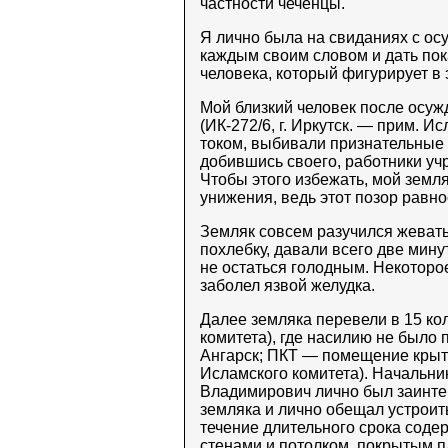
частности чеченцы.
Я лично была на свиданиях с ос
каждым своим словом и дать пок
человека, который фигурирует в 
Мой близкий человек после осужд
(ИК-272/6, г. Иркутск. — прим. И
током, выбивали признательные п
добившись своего, работники у
Чтобы этого избежать, мой земля
унижения, ведь этот позор равно
Земляк совсем разучился жевать
похлебку, давали всего две мину
не остаться голодным. Некоторо
заболел язвой желудка.
Далее земляка перевели в 15 кол
комитета), где насилию не было п
Ангарск; ПКТ — помещение крыто
Исламского комитета). Начальн
Владимирович лично был заинте
земляка и лично обещал устроить
течение длительного срока соде
стенами и потолком, покрытым п