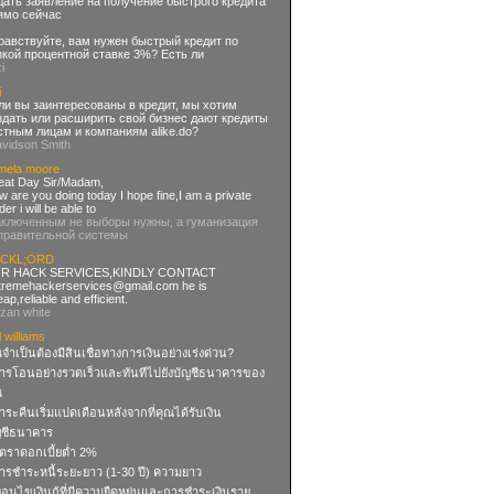
дать заявление на получение быстрого кредита
ямо сейчас
равствуйте, вам нужен быстрый кредит по
зкой процентной ставке 3%? Есть ли
zi
i
ли вы заинтересованы в кредит, мы хотим
здать или расширить свой бизнес дают кредиты
стным лицам и компаниям alike.do?
avidson Smith
mela moore
eat Day Sir/Madam,
 are you doing today I hope fine,I am a private
der i will be able to
аключенным не выборы нужны, а гуманизация
правительной системы
CKL;ORD
R HACK SERVICES,KINDLY CONTACT
tremehackerservices@gmail.com
he is
ap,reliable and efficient.
uzan white
l williams
จำเป็นต้องมีสินเชื่อทางการเงินอย่างเร่งด่วน?
การโอนอย่างรวดเร็วและทันทีไปยังบัญชีธนาคารของ
ณ
ําระคืนเริ่มแปดเดือนหลังจากที่คุณได้รับเงิน
ญชีธนาคาร
ัตราดอกเบี้ยต่ำ 2%
การชำระหนี้ระยะยาว (1-30 ปี) ความยาว
งื่อนไขเงินกู้ที่มีความยืดหยุ่นและการชำระเงินราย