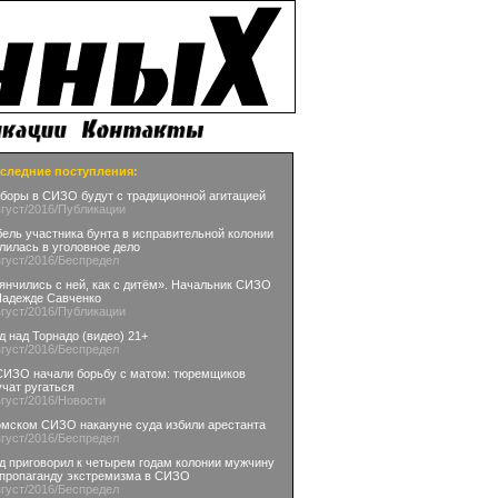
следние поступления:
боры в СИЗО будут с традиционной агитацией
вгуст
/2016
/Публикации
бель участника бунта в исправительной колонии
лилась в уголовное дело
вгуст
/2016
/Беспредел
янчились с ней, как с дитём». Начальник СИЗО
Надежде Савченко
вгуст
/2016
/Публикации
д над Торнадо (видео) 21+
вгуст
/2016
/Беспредел
СИЗО начали борьбу с матом: тюремщиков
учат ругаться
вгуст
/2016
/Новости
омском СИЗО накануне суда избили арестанта
вгуст
/2016
/Беспредел
д приговорил к четырем годам колонии мужчину
 пропаганду экстремизма в СИЗО
вгуст
/2016
/Беспредел