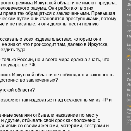
трогого режима Иркутской области не имеют предела,
เด
человеческого разума. Они работают в этих
* *
им права так обращаться с заключенными. Превышая
สมั
ческим путем они становятся преступниками, потому
คุ
ые и не писаные, и они должны нести полную
กา
เข
จา
ссказать о всех издевательствах, которым они
не знают, что происходит там, далеко в Иркутске,
ติด
ездить туда.
/M
jo
 только России, но и всего мира должна знать, что
เร
государстве РФ.
เงิ
ниях Иркутской области не соблюдается законность,
กา
достоинство заключенных?
อัต
เชื
утской области?
ชื่
โทร
озволяет так издеваться над осужденными из ЧР и
/jo
ma
Ме
бы
енные земляки отбывали наказание по месту
ин
 и другие, отбывать свой срок как положено: с
об
/Г
даниями со своими женами, матерями, сестрами и
элементарных прав заключенных.