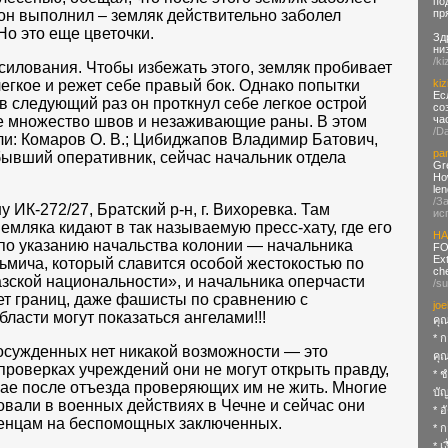
по
пр
он выполнил – земляк действительно заболел
Но это еще цветочки.
Зд
ни
/ki
силования. Чтобы избежать этого, земляк пробивает
kiz
егкое и режет себе правый бок. Однако попытки
Ес
в следующий раз он проткнул себе легкое острой
со
ча
ле множество швов и незаживающие раны. В этом
/D
и: Комаров О. В.; Цибиджапов Владимир Батович,
pa
бывший оперативник, сейчас начальник отдела
Gr
How
len
/З
 ИК-272/27, Братский р-н, г. Вихоревка. Там
ис
мляка кидают в так называемую пресс-хату, где его
HA
по указанию начальства колонии — начальника
FO
Ex
ьмича, который славится особой жестокостью по
che
зской национальности», и начальника оперчасти
/s
ет границ, даже фашисты по сравнению с
joe
ласти могут показаться ангелами!!!
คุณ
* 
 осужденных нет никакой возможности — это
คุ
проверках учреждений они не могут открыть правду,
* ช
учае после отъезда проверяющих им не жить. Многие
บั
овали в военных действиях в Чечне и сейчас они
* อ
енцам на беспомощных заключенных.
* 
* เ