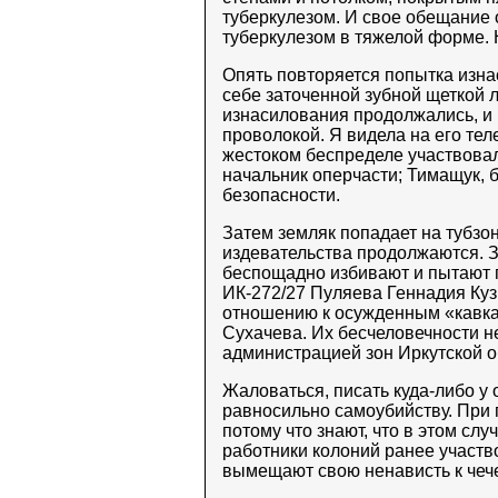
туберкулезом. И свое обещание 
туберкулезом в тяжелой форме. 
Опять повторяется попытка изна
себе заточенной зубной щеткой л
изнасилования продолжались, и 
проволокой. Я видела на его те
жестоком беспределе участвовал
начальник оперчасти; Тимащук, 
безопасности.
Затем земляк попадает на тубзону
издевательства продолжаются. Зе
беспощадно избивают и пытают 
ИК-272/27 Пуляева Геннадия Куз
отношению к осужденным «кавка
Сухачева. Их бесчеловечности н
администрацией зон Иркутской об
Жаловаться, писать куда-либо у
равносильно самоубийству. При 
потому что знают, что в этом сл
работники колоний ранее участв
вымещают свою ненависть к чеч