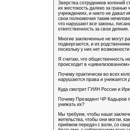
Зверства сотрудников колоний с
их жестокость далеко за гранью 
учреждениях, и никто не давал 
свои полномочия таким нечелове
что нарушают все законы, писан
ответственность за свои деяния.
Многие заключенные не могут ра
подвергаются, и их родственники 
поскольку у них нет возможности 
Я считаю, что общественность не
происходит в «цивилизованном» 
Почему практически во всех коло
нарушаются права и унижается 
Куда смотрит ГУИН России и Ирк
Почему Президент ЧР Кадыров п
унижать их?
Мы требуем, чтобы наши заключ
жительства, чтобы они могли, как
приёмом передач с воли, со сви
братьями, с соблюдением всех 