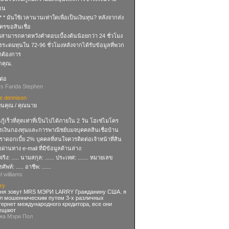
ือน
 * * มันใช้เวลานานเท่าใดเพื่อเป็นเงินทุน? หลังจากส่ง
ครขอสินเชื่อ
ณสามารถคาดหวังคำตอบเบื้องต้นน้อยกว่า 24 ชั่วโมง
รระดมทุนใน 72-96 ชั่วโมงหลังจากได้รับข้อมูลที่พวก
าต้องการ
กคุณ.
ต่อ
rs Farida Stephen
se dennison
ียนคุณ / คุณนาย
นกู้เร็วที่สุดเท่าที่เป็นไปได้ภายใน 2 วัน โฮเซ่ไมโคร
รเงินกองทุนและการพาณิชย์บมจบุคคลสินเชื่อบ้าน
ราดอกเบี้ย 2% บุคคลที่สนใจควรติดต่อเจ้าหน้าที่สิน
่อผ่านทาง e-mail ที่มีข้อมูลด้านล่าง:
อจริง: ..... นามสกุล: ...... ประเทศ: ....... หมายเลข
ศัพท์: ..... อาชีพ: ......
el williams
ry
ня зовут MRS МЭРИ LARRY Гражданину США. я
л мошенническим путем 3-х различных
тернет международного кредитора, все они
ещают
-жа Мэри Пол