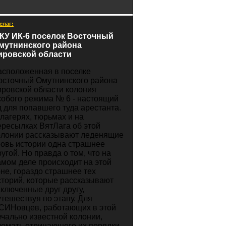
слаг:
КУ ИК-6 поселок Восточный
мутнинского района
ировской области
асположенная в поселке
осточный Омутнинского района
ировской области колония
собого режима № 6 - настоящий
д для попавшего туда арестанта.
 лагерях, тюрьмах и на
ересылках ВятЛага об этой
олонии рассказывают леденящие
ровь истории одна страшнее
ругой. Но правда о том, что на
амом деле происходит на этой
оне, гораздо страшнее тех
сторий, которые рассказывают
аключенные друг другу,
утешествуя по этапу. Для
СИНовцев, работающих в этой
ечально известной колонии,
ломать отрицающего их порядки