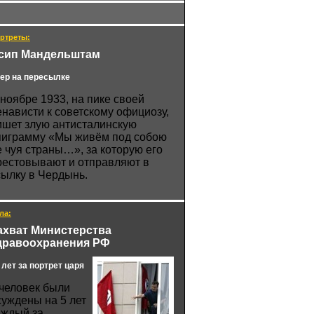
ртреты:
сип Мандельштам
ер на пересылке
 ноябре 1933, на пике своей
енависти к советскому официозу,
ишет злую антисталинскую
пиграмму «Мы живём под собою
е чуя страны…», за которую его
рестовывают и отправляют в
сылку в Чердынь.
ла:
ахват Министерства
дравоохранения РФ
 лет за портрет царя
 человек были
суждены на 5 лет
аждый за