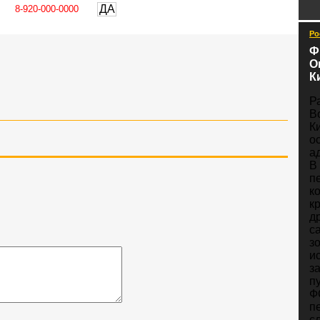
ДА
Ро
Ф
О
К
Р
В
К
о
а
В
п
к
к
д
с
з
и
з
п
Ф
п
с