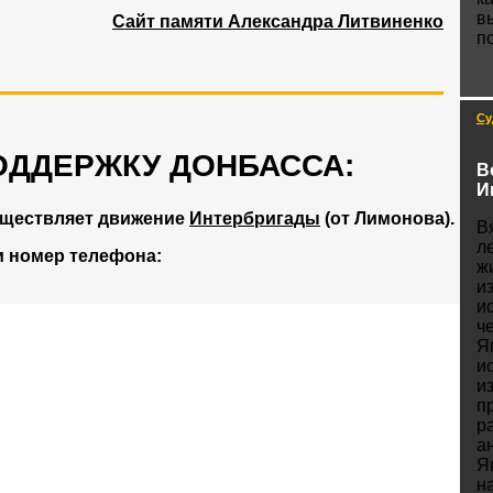
в
Сайт памяти Александра Литвиненко
п
Су
ОДДЕРЖКУ ДОНБАССА:
В
И
уществляет движение
Интербригады
(от Лимонова).
В
л
и номер телефона:
ж
и
и
ч
Я
и
и
п
ра
а
Я
н