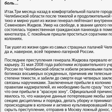
боль…
Итак.Три месяца назад в комфортабельной палате город
Челябинской области после тяжелой и продолжительной 
тихо и мирно ушел из жизни генерал-лейтенант внутрен
Семенович Жидков. Умер на свободе, в звании целого ге
состоялась торжественная гражданская панихида в пом
кинотеатра. С покойным пришли проститься соратники п
колониях.
Так ушел из жизни один из самых страшных палачей Че
да и, наверное, всей тюремно-лагерной России.
Последнее преступления генерала Жидкова прервало ег
карьеру. 31 мая 2008 года работники исправительного 
России по Челябинской области избили резиновыми палк
ботинках восьмерых осужденных, причинив им телесные
степени тяжести, и забили до смерти еще четверых закл
связаны наручниками. Заключенные прибыли в колонию 
правилам надзирателей, их необходимо было сразу "поста
что они прибыли в "красную зону". Официальной причин
явилось то, что накануне данные потерпевшие якобы зая
секцию дисциплины и порядка, делать уборку и принимат
происходящем в колонии и активно культивировавший пы
скрыть преступление, отправив в Москву ложный донос,