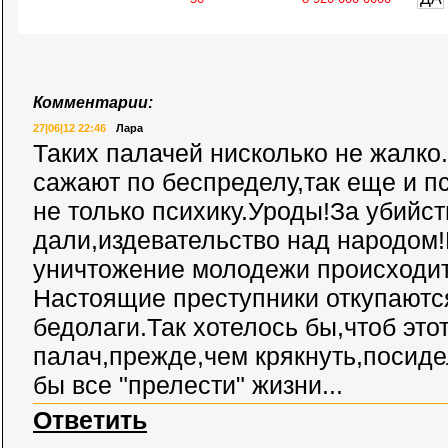
Комментарии:
27|06|12 22:46
Лара
Таких палачей нисколько не жалко.
сажают по беспределу,так еще и п
не только психику.Уроды!За убийс
дали,издевательство над народом
уничтожение молодежи происходит
Настоящие преступники откупаютс
бедолаги.Так хотелось бы,чтоб это
палач,прежде,чем крякнуть,посиде
бы все "прелести" жизни...
Ответить