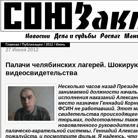
Главная
/
Публикации
/
2012
/
Июнь
27 Июня 2012
Палачи челябинских лагерей. Шокиру
видеосвидетельства
Несколько часов назад Презид
занимаемой должности началь
исполнения наказаний Александ
место назначен Геннадий Корн
ФСИН не работавший. Этот ма
свидетельства происходящего 
тюрьмах, подготовлены также
новоявленного руководителя 
палаческо-карательной системы. Геннадий Алекса
пожалуйста, и посмотрите фильм. Я надеюсь, что