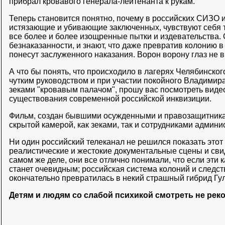
прибрал кровавого генерала-лейтенанта к рукам.
Теперь становится понятно, почему в российских СИЗО 
истязающие и убивающие заключенных, чувствуют себя 
все более и более изощренные пытки и издевательства.
безнаказанности, и знают, что даже превратив колонию 
понесут заслуженного наказания. Ворон ворону глаз не 
А что бы понять, что происходило в лагерях Челябинск
чутким руководством и при участии покойного Владимир
зеками "кровавым палачом", прошу вас посмотреть виде
существования современной российской инквизиции.
Фильм, создан бывшими осужденными и правозащитника
скрытой камерой, как зеками, так и сотрудниками админи
Ни один российский телеканал не решился показать это
реалистические и жестокие документальные сцены и сви
самом же деле, они все отлично понимали, что если эти к
станет очевидным; российская система колоний и следс
окончательно превратилась в некий страшный гибрид Гул
Детям и людям со слабой психикой смотреть не рек