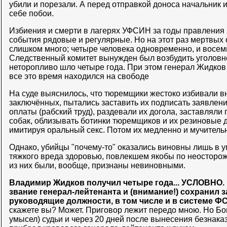
убили и порезали. А перед отправкой доноса начальник 
себе побои.
Избиения и смерти в лагерях УФСИН за годы правления
события рядовые и регулярные. Но на этот раз мертвых
слишком много; четыре человека одновременно, и восем
Следственный комитет вынужден был возбудить уголовно
неторопливо шло четыре года. При этом генерал Жидков
все это время находился на свободе
На суде выяснилось, что тюремщики жестоко избивали 
заключённых, пытались заставить их подписать заявлени
оплаты (рабский труд), раздевали их догола, заставляли 
собак, облизывать ботинки тюремщиков и их резиновые 
имитируя оральный секс. Потом их медленно и мучитель
Однако, убийцы "почему-то" оказались виновны лишь в
тяжкого вреда здоровью, повлекшем якобы по неосторожн
из них были, вообще, признаны невиновными.
Владимир Жидков получил четыре года... УСЛОВНО. 
звание генерал-лейтенанта и (внимание!) сохранил 
руководящие должности, в том числе и в системе Ф
скажете вы? Может. Приговор лежит передо мною. Но Бог
умысел) судьи и через 20 дней после вынесения безнака